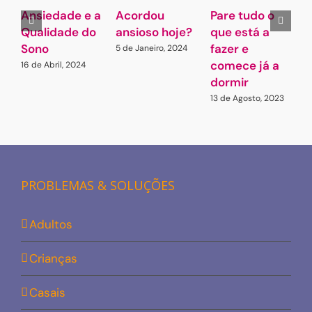
Ansiedade e a
Acordou
Pare tudo o
Qualidade do
ansioso hoje?
que está a
p
Sono
fazer e
p
5 de Janeiro, 2024
comece já a
s
16 de Abril, 2024
dormir
a
13 de Agosto, 2023
1
PROBLEMAS & SOLUÇÕES
Adultos
Crianças
Casais