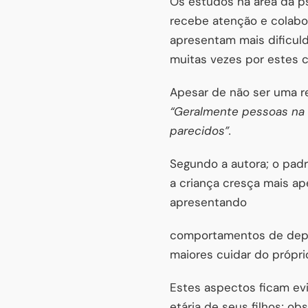
Os estudos na área da ps
recebe atenção e colabo
apresentam mais dificul
muitas vezes por estes 
Apesar de não ser uma reg
“Geralmente pessoas na
parecidos”.
Segundo a autora; o pad
a criança cresça mais ap
apresentando
comportamentos de depen
maiores cuidar do própri
Estes aspectos ficam ev
etária de seus filhos; o