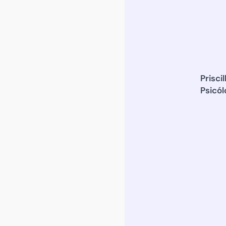
Prisci
Psicól