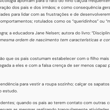
icologia apontam para o fato do filho caçula frequent
ração dos pais e dos irmãos; e como consequência gera
dades para lidar com as frustrações e de desenvolvere
comportamentos; rotulados como os “queridinhos” ou “m
ra; a educadora Jane Nelsen; autora do livro: “Disciplin
 mesma ordem de nascimento tem características e c
rão que os pais costumam estabelecer com o filho mais
egada a eles e com a falsa crença de ser menos capaz 
dência para vestir a roupa sozinho; calçar os sapatos
o estudo.
identes; quando os pais ao terem contato com outras c
bservam as mesmas realizando tranquilamente atividades q