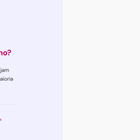
ho?
ejam
aioria
la