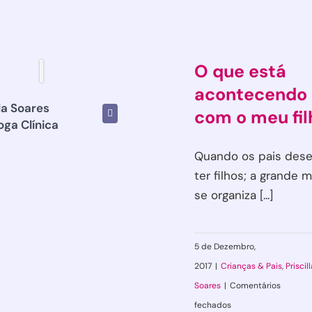
O que está
acontecendo
lla Soares
com o meu fil
oga Clínica
Quando os pais des
ter filhos; a grande m
se organiza [...]
5 de Dezembro,
2017
|
Crianças & Pais
,
Priscil
Soares
|
Comentários
em
fechados