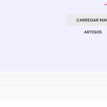
O
Le
que
está
CARREGAR MAI
acontecendo
com
ARTIGOS
o
meu
filho?