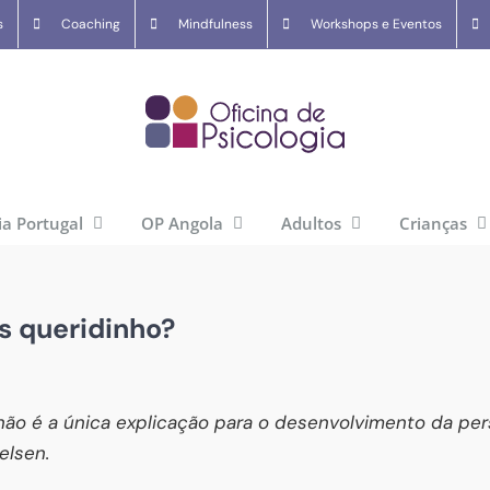
s
Coaching
Mindfulness
Workshops e Eventos
ia Portugal
OP Angola
Adultos
Crianças
s queridinho?
ão é a única explicação
para o desenvolvimento da per
elsen.