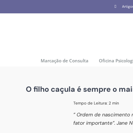
Skip
Artigo
to
content
Marcação de Consulta
Oficina Psicolog
O filho caçula é sempre o mai
Tempo de Leitura:
2
min
” Ordem de nascimento n
fator importante”. Jane N