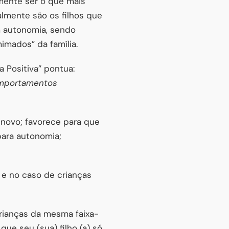
emente ser o que mais
lmente são os filhos que
m autonomia, sendo
imados” da família.
a Positiva” pontua:
omportamentos
 novo; favorece para que
para autonomia;
 e no caso de crianças
rianças da mesma faixa-
ue seu (sua) filho (a) só