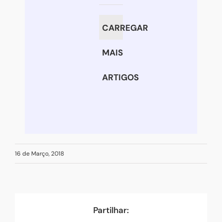
na
infância:
CARREGAR
é
normal
MAIS
ou
ARTIGOS
patológico?
16 de Março, 2018
Partilhar: