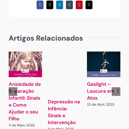
Facebook
X
LinkedIn
Tumblr
Pinterest
Email
(necessário
mas
não
publicado)
Artigos Relacionados
Ansiedade de
Gaslight –
É
Separação
Loucura em 2
a
Infantil: Sinais
Atos
4
Depressão na
2
e Como
23 de Abril, 2025
Infância:
Ajudar o seu
Sinais e
Filho
Intervenção
11 de Maio, 2026