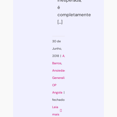
é
completamente
[...]
30 de
Junho,
2018
|
Agatha
Barros
,
Ansiedade
Generalizada
,
OP
Angola
|
Comentários
fechados
em
Leia
Ansiedade
mais