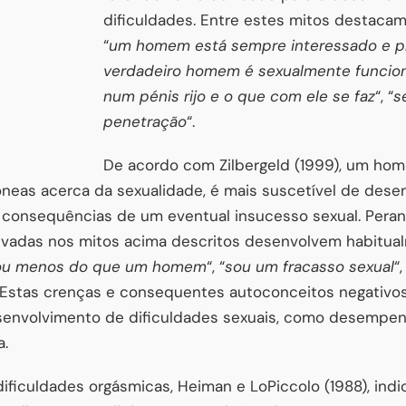
dificuldades. Entre estes mitos destacam
“
um homem está sempre interessado e pr
verdadeiro homem é sexualmente funcion
num pénis rijo e o que com ele se faz
“, “
s
penetração
“.
De acordo com Zilbergeld (1999), um ho
neas acerca da sexualidade, é mais suscetível de desen
 consequências de um eventual insucesso sexual. Peran
adas nos mitos acima descritos desenvolvem habitual
ou menos do que um homem
“, “
sou um fracasso sexual
“,
. Estas crenças e consequentes autoconceitos negativ
senvolvimento de dificuldades sexuais, como desempen
.
ificuldades orgásmicas, Heiman e LoPiccolo (1988), ind