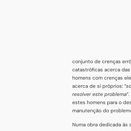
conjunto de crenças erró
catastróficas acerca das
homens com crenças elev
acerca de si próprios: “
s
resolver este problema
“
estes homens para o de
manutenção do problema
Numa obra dedicada às d