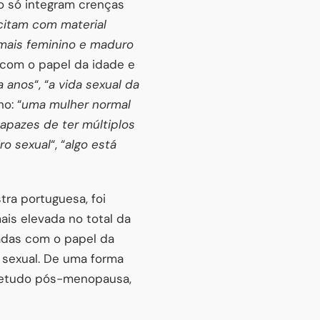
o só integram crenças
citam com material
 mais feminino e maduro
 com o papel da idade e
a anos
“, “
a vida sexual da
o: “
uma mulher normal
apazes de ter múltiplos
ro sexual
“, “
algo está
ra portuguesa, foi
is elevada no total da
adas com o papel da
 sexual. De uma forma
bretudo pós-menopausa,