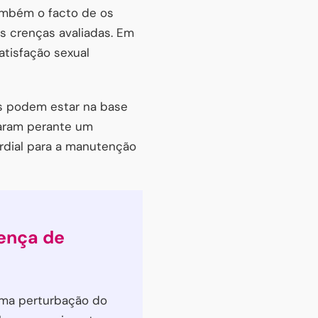
ambém o facto de os
 crenças avaliadas. Em
atisfação sexual
os podem estar na base
aram perante um
rdial para a manutenção
ença de
uma perturbação do