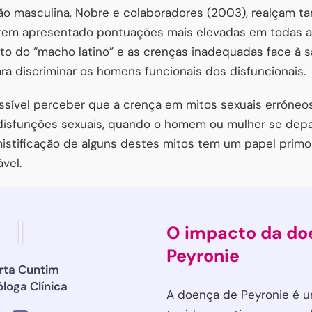
ão masculina, Nobre e colaboradores (2003), realçam t
rem apresentado pontuações mais elevadas em todas as
mito do “macho latino” e as crenças inadequadas face à s
ara discriminar os homens funcionais dos disfuncionais.
ossível perceber que a crença em mitos sexuais erróne
disfunções sexuais, quando o homem ou mulher se dep
mistificação de alguns destes mitos tem um papel primo
vel.
O impacto da do
Peyronie
rta Cuntim
óloga Clínica
A doença de Peyronie é 