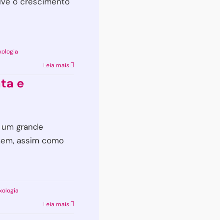
lve o crescimento
xologia
Leia mais
ta e
m um grande
mem, assim como
xologia
Leia mais