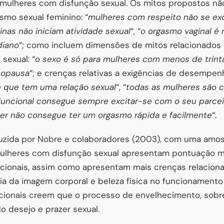
e mulheres com disfunção sexual. Os mitos propostos nã
smo sexual feminino: “
mulheres com respeito não se ex
nas não iniciam atividade sexual
“, “
o orgasmo vaginal é
diano
“; como incluem dimensões de mitos relacionados
 sexual: “
o sexo é só para mulheres com menos de trint
nopausa
“; e crenças relativas a exigências de desempenh
 que tem uma relação sexual
“, “
todas as mulheres são c
uncional consegue sempre excitar-se com o seu parcei
r não consegue ter um orgasmo rápida e facilmente
“.
zida por Nobre e colaboradores (2003), com uma amost
ulheres com disfunção sexual apresentam pontuação ma
ncionais, assim como apresentam mais crenças relacion
ia da imagem corporal e beleza física no funcionamento
uncionais creem que o processo de envelhecimento, so
 desejo e prazer sexual.