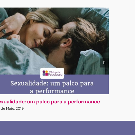
exualidade: um palco para a performance
À tona 
 de Maio, 2019
29 de Sete