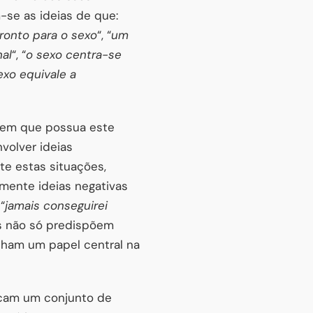
-se as ideias de que:
onto para o sexo
“, “
um
al
“, “
o sexo centra-se
exo equivale a
mem que possua este
volver ideias
te estas situações,
mente ideias negativas
 “
jamais conseguirei
os não só predispõem
ham um papel central na
icam um conjunto de