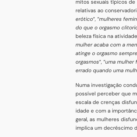
mitos sexuais típicos d
relativas ao conservadori
erótico
“, “
mulheres femini
do que o orgasmo clitori
beleza física na atividade
mulher acaba com a me
atinge o orgasmo sempre
orgasmos
“, “
uma mulher f
errado quando uma mulhe
Numa investigação condu
possível perceber que m
escala de crenças disfu
idade e com a importânc
geral, as mulheres disf
implica um decréscimo do