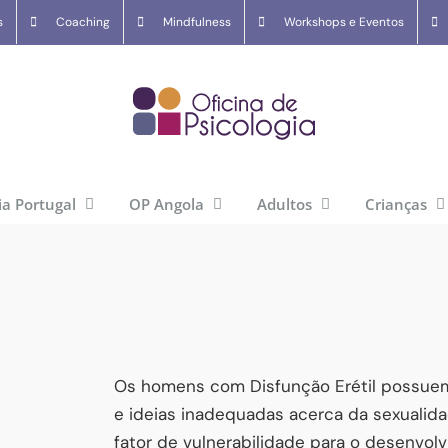
s
Coaching
Mindfulness
Workshops e Eventos
ia Portugal
OP Angola
Adultos
Crianças
Os homens com Disfunção Erétil possue
e ideias inadequadas acerca da sexuali
fator de vulnerabilidade para o desenvol