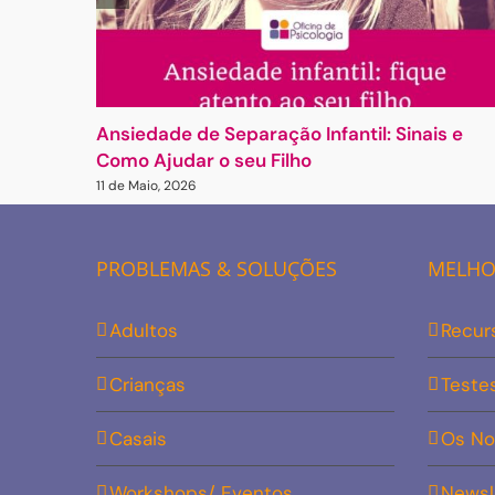
Ansiedade de Separação Infantil: Sinais e
Como Ajudar o seu Filho
11 de Maio, 2026
PROBLEMAS & SOLUÇÕES
MELHOR
Adultos
Recur
Crianças
Teste
Casais
Os No
Workshops/ Eventos
Newsl