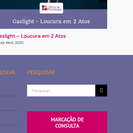
aslight – Loucura em 2 Atos
Novas Fa
 de Abril, 2025
27 de Maio,
OLOGIA
PESQUISAR
Procurar
por
MARCAÇÃO DE
CONSULTA