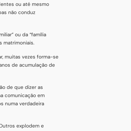
identes ou até mesmo
pas não conduz
liar” ou da “família
s matrimoniais.
r, muitas vezes forma-se
r anos de acumulação de
o de que dizer as
uma comunicação em
sos numa verdadeira
. Outros explodem e