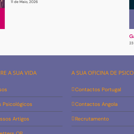
11 de Maio, 2026
G
23
E A SUA VIDA
A SUA OFICINA DE PSIC
sos
Contactos Portugal
s Psicológicos
Contactos Angola
ssos Artigos
Recrutamento
etters OP