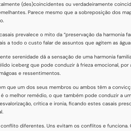
talmente (des)coincidentes ou verdadeiramente coinc
melhantes. Parece mesmo que a sobreposição dos ma
o.
 casais prevalece o mito da “preservação da harmonia fami
sais a todo o custo falar de assuntos que agitem as água
rente serenidade dá a sensação de uma harmonia familia
lido iceberg que pode conduzir à frieza emocional, po
ágoas e ressentimentos.
em que um dos seus membros ou ambos têm a convicçã
o, é o melhor remédio, o que também pode conduzir a 
svalorização, crítica e ironia, ficando estes casais pre
l.
 conflito diferentes. Uns evitam os conflitos e funciona