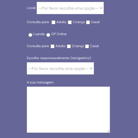
Local:
Consulta para:
Adulto
Criança
Casal
Luanda
OP Online
Consulta para:
Adulto
Criança
Casal
Escolho responsavelmente: (obrigatório)
A sua mensagem