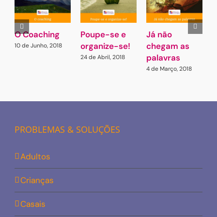
O Coaching
Poupe-se e
Já não
2
organize-se!
chegam as
a
10 de Junho, 2018
palavras
24 de Abril, 2018
1
4 de Março, 2018
PROBLEMAS & SOLUÇÕES
Adultos
Crianças
Casais