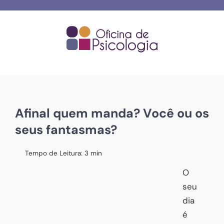
Skip
to
content
Afinal quem manda? Você ou os
seus fantasmas?
Tempo de Leitura:
3
min
O
seu
dia
é