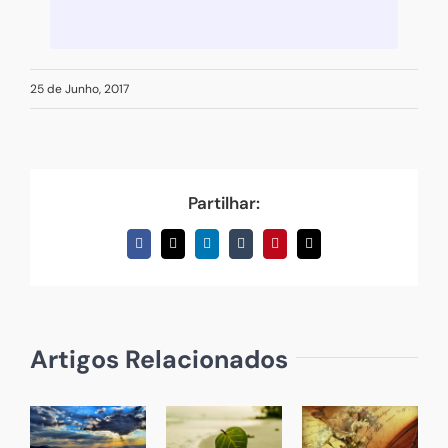
25 de Junho, 2017
Partilhar:
Facebook
X
LinkedIn
Tumblr
Pinterest
Email
(necessário
mas
não
publicado)
Artigos Relacionados