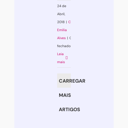
24 de
Abril,
2018
|
Coaching
,
Emília
Alves
|
Comentários
fechados
em
Leia
Poupe-
mais
se
e
CARREGAR
organize-
se!
MAIS
ARTIGOS