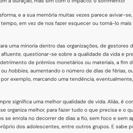
om a duração, mas sim com o impacto: o sofrimento!
sforma, e a sua memória muitas vezes parece avivar-se,
tempo, em vez de nos fazer esquecer ou torná-lo mais 
ra uma minoria dentro das organizações, de gestores d
 afluente, questionar-se sobre a qualidade da vida e pr
 detrimento de prémios monetários ou materiais, a fim
s ou
hobbies,
aumentando o número de dias de férias, ou
, por exemplo, marcando uma tendência, eventualmente,
re significa uma melhor qualidade de vida. Aliás, é 
e organiza melhor, para fazer tudo o que precisa e o qu
se enrola no decorrer de dias a fio, sem foco e sem a
, próprio dos adolescentes, entre outros grupos. E sabe 