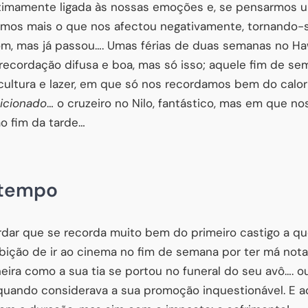
timamente ligada às nossas emoções e, se pensarmos u
mos mais o que nos afectou negativamente, tornando-s
om, mas já passou…. Umas férias de duas semanas no H
recordação difusa e boa, mas só isso; aquele fim de s
cultura e lazer, em que só nos recordamos bem do calor
icionado
… o cruzeiro no Nilo, fantástico, mas em que 
o fim da tarde…
 tempo
dar que se recorda muito bem do primeiro castigo a qu
oibição de ir ao cinema no fim de semana por ter má not
ira como a sua tia se portou no funeral do seu avô…. o
quando considerava a sua promoção inquestionável. E aq