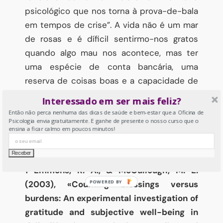
psicológico que nos torna à prova-de-bala
em tempos de crise”. A vida não é um mar
de rosas e é díficil sentirmo-nos gratos
quando algo mau nos acontece, mas ter
uma espécie de conta bancária, uma
reserva de coisas boas e a capacidade de
nos refocarmos nelas ajuda-nos a superar
Interessado em ser mais feliz?
melhor os momentos maus.
Então não perca nenhuma das dicas de saúde e bem-estar que a Oficina de
Psicologia envia gratuitamente. E ganhe de presente o nosso curso que o
ensina a ficar calmo em poucos minutos!
Muito obrigada caro leitor pelo tempo e
atenção que dedicou a este artigo.
1 Emmons, R. A., & McCullough, M. E.
(2003), «Counting blessings versus
burdens: An experimental investigation of
gratitude and subjective well-being in