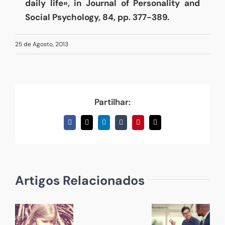
daily life», in Journal of Personality and
Social Psychology, 84, pp. 377-389.
25 de Agosto, 2013
Partilhar:
Facebook
X
LinkedIn
Tumblr
Pinterest
Email
(necessário
mas
não
publicado)
Artigos Relacionados