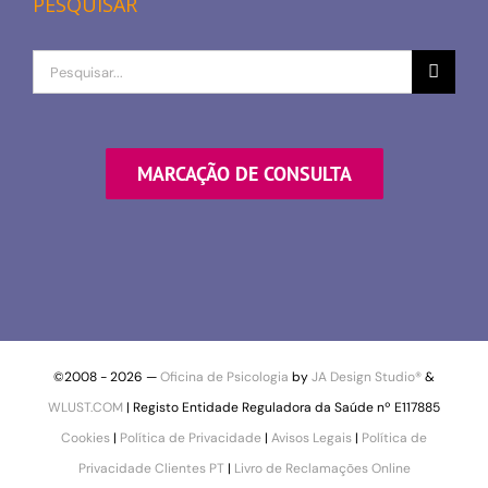
PESQUISAR
Procurar
por
MARCAÇÃO DE CONSULTA
©2008 -
2026 —
Oficina de Psicologia
by
JA Design Studio®
&
WLUST.COM
| Registo Entidade Reguladora da Saúde nº E117885
Cookies
|
Política de Privacidade
|
Avisos Legais
|
Política de
Privacidade Clientes PT
|
Livro de Reclamações Online