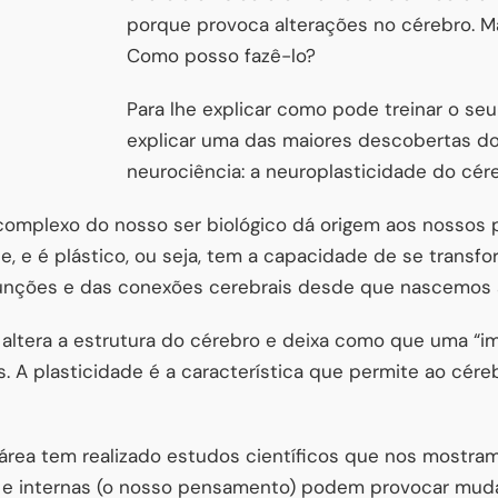
porque provoca alterações no cérebro. Ma
Como posso fazê-lo?
Para lhe explicar como pode treinar o seu
explicar uma das maiores descobertas d
neurociência: a neuroplasticidade do cér
 complexo do nosso ser biológico dá origem aos nosso
, e é plástico, ou seja, tem a capacidade de se transfo
funções e das conexões cerebrais desde que nascemos
a altera a estrutura do cérebro e deixa como que uma “i
A plasticidade é a característica que permite ao cére
 área tem realizado estudos científicos que nos mostr
s e internas (o nosso pensamento) podem provocar mud