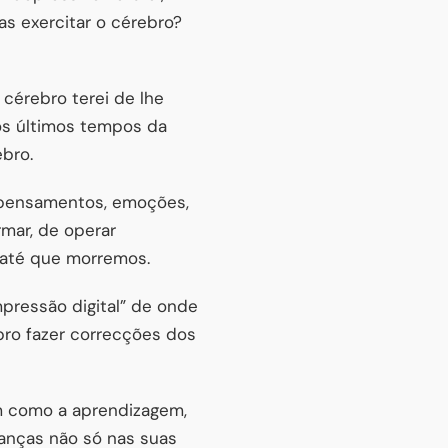
s exercitar o cérebro?
 cérebro terei de lhe
os últimos tempos da
ebro.
s pensamentos, emoções,
rmar, de operar
 até que morremos.
mpressão digital” de onde
bro fazer correcções dos
am como a aprendizagem,
anças não só nas suas