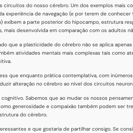
circuitos do nosso cérebro. Um dos exemplos mais con
da experiência de navegação (e por terem de conhecer t
) exibem a parte posterior do hipocampo, estrutura re
s, mais desenvolvida em comparação com os adultos não
ado que a plasticidade do cérebro não se aplica apena
ambém atividades mentais mais complexas tais como at
tiva.
ess que enquanto prática contemplativa, com inúmeros 
duzir alteração no cérebro ao nível dos circuitos neuron
no cognitivo. Sabemos que ao mudar os nossos pensam
como generosidade e compaixão também podem ser tr
strutura do cérebro.
eressantes e que gostaria de partilhar consigo. Se con