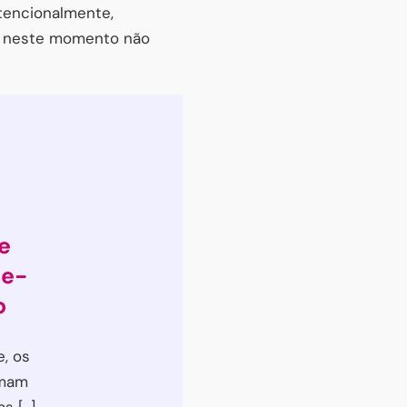
tencionalmente,
e neste momento não
e
he-
o
, os
umam
 [...]