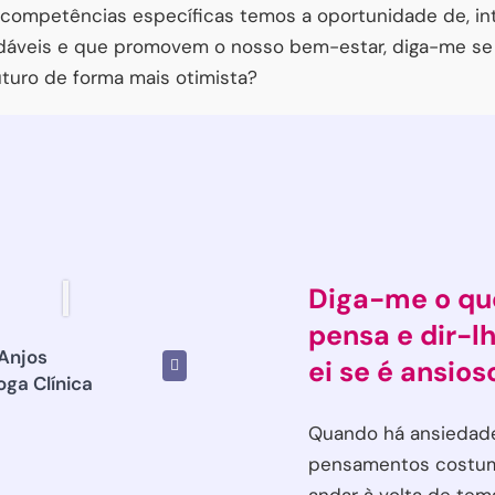
e competências específicas temos a oportunidade de, in
udáveis e que promovem o nosso bem-estar, diga-me s
uturo de forma mais otimista?
Diga-me o qu
pensa e dir-l
 Anjos
ei se é ansios
oga Clínica
Quando há ansiedade
pensamentos cost
andar à volta de temas