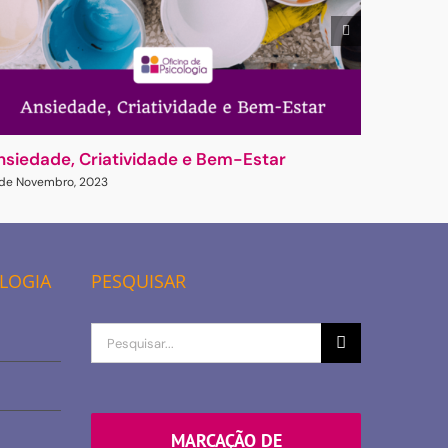
nsiedade, Criatividade e Bem-Estar
Desvend
Atençã
 de Novembro, 2023
17 de Nove
OLOGIA
PESQUISAR
Procurar
por
MARCAÇÃO DE