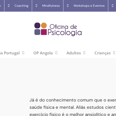
s
Coaching
Mindfulness
Workshops e Eventos
ia Portugal
OP Angola
Adultos
Crianças
Já é do conhecimento comum que o exercí
saúde física e mental. Aliás estudos cien
exercício físico é o melhor ansiolítico e a