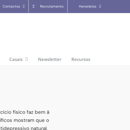
Contactos
Recrutamento
Honorários
Casais
Newsletter
Recursos
cio físico faz bem à
tíficos mostram que o
ntidepressivo natural,