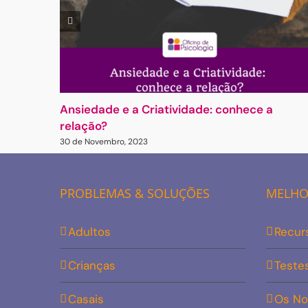
Ansiedade e a Criatividade: conhece a
relação?
30 de Novembro, 2023
PROBLEMAS & SOLUÇÕES
MELHOR
Adultos
Recur
Crianças
Teste
Casais
Os No