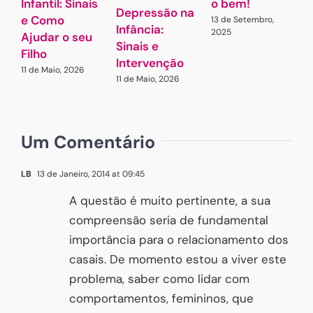
Infantil: Sinais
o bem!
A
Depressão na
e Como
13 de Setembro,
2
Infância:
2025
Ajudar o seu
Sinais e
Filho
Intervenção
11 de Maio, 2026
11 de Maio, 2026
Um Comentário
LB
13 de Janeiro, 2014 at 09:45
A questão é muito pertinente, a sua
compreensão seria de fundamental
importância para o relacionamento dos
casais. De momento estou a viver este
problema, saber como lidar com
comportamentos, femininos, que