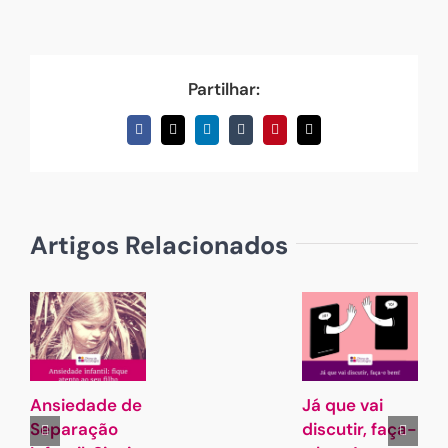
Partilhar:
Facebook
X
LinkedIn
Tumblr
Pinterest
Email
(necessário
mas
não
publicado)
Artigos Relacionados
Ansiedade de
Já que vai
G
Separação
discutir, faça-
L