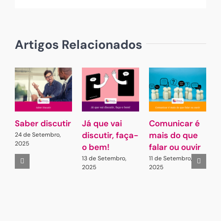
mas
não
publicado)
Artigos Relacionados
Saber discutir
Já que vai
Comunicar é
G
discutir, faça-
mais do que
L
24 de Setembro,
2025
o bem!
falar ou ouvir
A
13 de Setembro,
11 de Setembro,
2
2025
2025