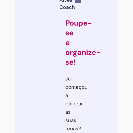
Alves
Coach
RECEBER
Poupe-
NÃO OBRIGADO
se
e
organize-
se!
Já
começou
a
planear
as
suas
férias?