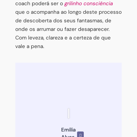
coach poderá ser o
grilinho consciência
que o acompanha ao longo deste processo
de descoberta dos seus fantasmas, de
onde os arrumar ou fazer desaparecer.
Com leveza, clareza e a certeza de que
vale a pena.
Interessado(a) em ser mais feliz?
Então não perca nenhuma das dicas de saúde e bem-estar
que a Oficina de Psicologia envia gratuitamente. E
ganhe
de presente o nosso curso
que o(a) ensina a ficar calmo(a)
em poucos minutos!
Emília