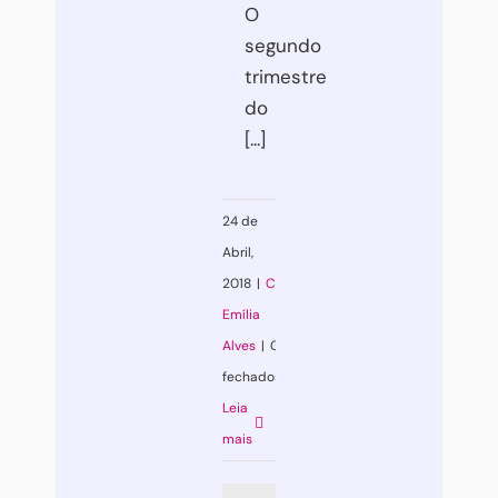
O
segundo
trimestre
do
[...]
24 de
Abril,
2018
|
Coaching
,
Emília
Alves
|
Comentários
fechados
em
Leia
Poupe-
mais
se