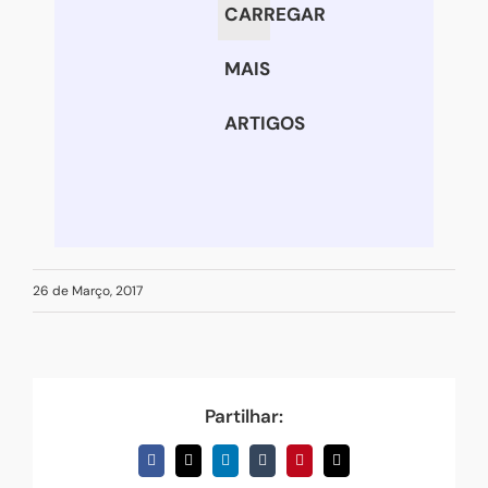
e
CARREGAR
organize-
se!
MAIS
ARTIGOS
26 de Março, 2017
Partilhar:
Facebook
X
LinkedIn
Tumblr
Pinterest
Email
(necessário