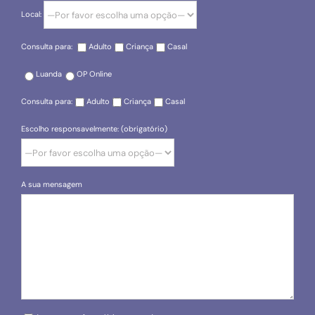
Local:
Consulta para:
Adulto
Criança
Casal
Luanda
OP Online
Consulta para:
Adulto
Criança
Casal
Escolho responsavelmente: (obrigatório)
A sua mensagem
Please leave this field empty.