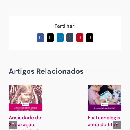
Partilhar:
Facebook
X
LinkedIn
Tumblr
Pinterest
Email
(necessário
mas
não
publicado)
Artigos Relacionados
Ansiedade de
É a tecnologia
A
Separação
a má da fita?