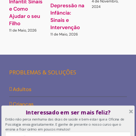
Infantil: Sinais
4 de Novembro,
7
Depressão na
2024
e Como
Infância:
Ajudar o seu
Sinais e
Filho
Intervenção
11 de Maio, 2026
11 de Maio, 2026
PROBLEMAS & SOLUÇÕES
Adultos
Crianças
Interessado em ser mais feliz?
Casais
Então não perca nenhuma das dicas de saúde e bem-estar que a Oficina de
Psicologia envia gratuitamente. E ganhe de presente o nosso curso que o
ensina a ficar calmo em poucos minutos!
Workshops/ Eventos