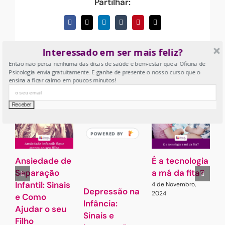
Partilhar:
Facebook
X
LinkedIn
Tumblr
Pinterest
Email
(necessário
mas
não
Interessado em ser mais feliz?
publicado)
Então não perca nenhuma das dicas de saúde e bem-estar que a Oficina de
Psicologia envia gratuitamente. E ganhe de presente o nosso curso que o
Artigos Relacionados
ensina a ficar calmo em poucos minutos!
POWERED BY
Ansiedade de
É a tecnologia
A
Separação
a má da fita?
Infantil: Sinais
4 de Novembro,
7
Depressão na
2024
e Como
Infância:
Ajudar o seu
Sinais e
Filho