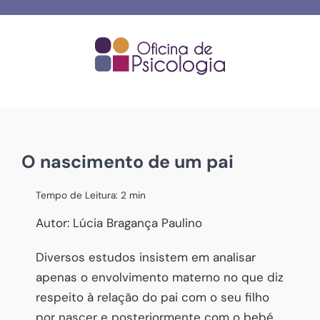
Skip
to
content
O nascimento de um pai
Tempo de Leitura:
2
min
Autor: Lúcia Bragança Paulino
Diversos estudos insistem em analisar
apenas o envolvimento materno no que diz
respeito à relação do pai com o seu filho
por nascer e posteriormente com o bebé,