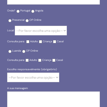
Onde?
Portugal
Angola
Presencial
OP Online
Local:
Consulta para:
Adulto
Criança
Casal
Luanda
OP Online
Consulta para:
Adulto
Criança
Casal
Escolho responsavelmente: (obrigatório)
A sua mensagem