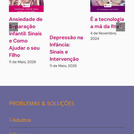
Ansiedade de
É a tecnologia
A
Separação
a má da fita?
Infantil: Sinais
4 de Novembro,
7
Depressão na
2024
e Como
Infância:
Ajudar o seu
Sinais e
Filho
Intervenção
11 de Maio, 2026
11 de Maio, 2026
PROBLEMAS & SOLUÇÕES
Adultos