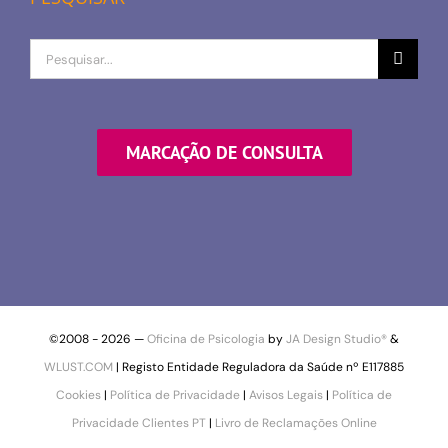
Procurar
por
MARCAÇÃO DE CONSULTA
©2008 -
2026 —
Oficina de Psicologia
by
JA Design Studio®
&
WLUST.COM
| Registo Entidade Reguladora da Saúde nº E117885
Cookies
|
Política de Privacidade
|
Avisos Legais
|
Política de
Privacidade Clientes PT
|
Livro de Reclamações Online