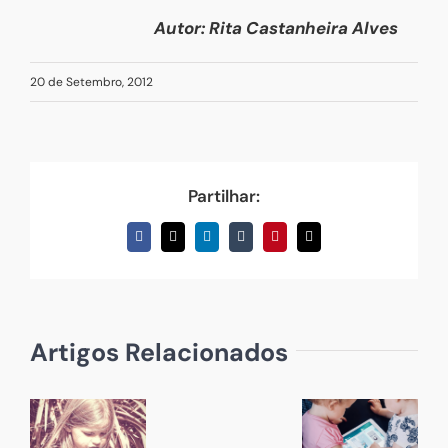
Autor: Rita Castanheira Alves
20 de Setembro, 2012
Partilhar:
Facebook
X
LinkedIn
Tumblr
Pinterest
Email
(necessário
mas
não
publicado)
Artigos Relacionados