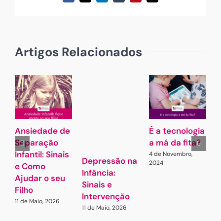
(necessário
mas
não
publicado)
Artigos Relacionados
Ansiedade de
É a tecnologia
A
Separação
a má da fita?
Infantil: Sinais
4 de Novembro,
7
Depressão na
2024
e Como
Infância:
Ajudar o seu
Sinais e
Filho
Intervenção
11 de Maio, 2026
11 de Maio, 2026