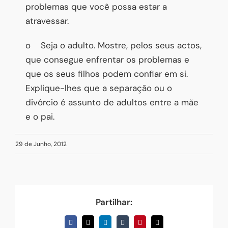
problemas que você possa estar a
atravessar.
o Seja o adulto. Mostre, pelos seus actos,
que consegue enfrentar os problemas e
que os seus filhos podem confiar em si.
Explique-lhes que a separação ou o
divórcio é assunto de adultos entre a mãe
e o pai.
29 de Junho, 2012
Partilhar:
Facebook
X
LinkedIn
Tumblr
Pinterest
Email