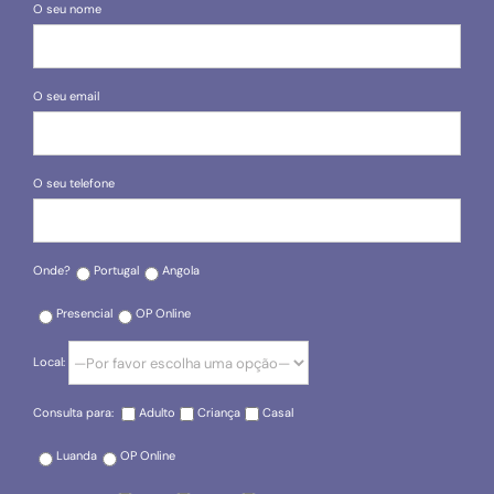
O seu nome
O seu email
O seu telefone
Onde?
Portugal
Angola
Presencial
OP Online
Local:
Consulta para:
Adulto
Criança
Casal
Luanda
OP Online