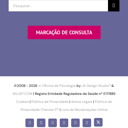
Procurar
por
MARCAÇÃO DE CONSULTA
©2008 -
2026 —
Oficina de Psicologia
by
JA Design Studio®
&
WLUST.COM
| Registo Entidade Reguladora da Saúde nº E117885
Cookies
|
Política de Privacidade
|
Avisos Legais
|
Política de
Privacidade Clientes PT
|
Livro de Reclamações Online
X
Facebook
Instagram
LinkedIn
YouTube
Pinterest
SoundCloud