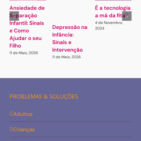
Ansiedade de
É a tecnologia
A
Separação
a má da fita?
Infantil: Sinais
4 de Novembro,
7
Depressão na
2024
e Como
Infância:
Ajudar o seu
Sinais e
Filho
Intervenção
11 de Maio, 2026
11 de Maio, 2026
PROBLEMAS & SOLUÇÕES
Adultos
Crianças