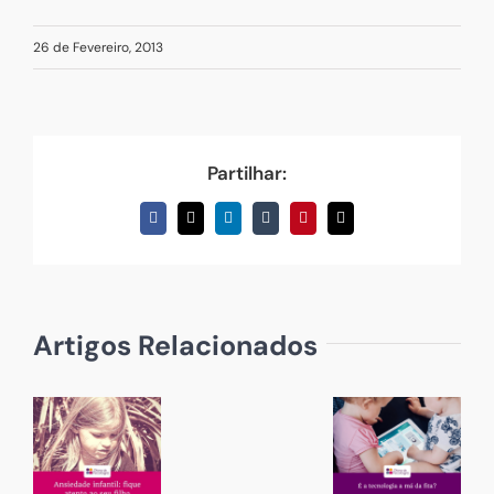
26 de Fevereiro, 2013
Partilhar:
Facebook
X
LinkedIn
Tumblr
Pinterest
Email
(necessário
mas
não
publicado)
Artigos Relacionados