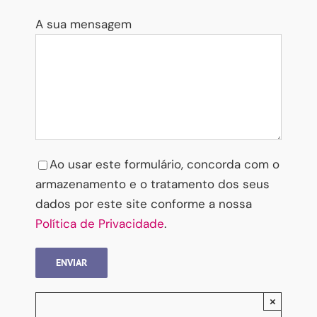
A sua mensagem
Please leave this field empty.
Ao usar este formulário, concorda com o
armazenamento e o tratamento dos seus
dados por este site conforme a nossa
Política de Privacidade
.
Interessado(a) em ser mais feliz?
×