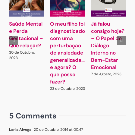
Saúde Mental
O meu filho foi
Já falou
P
e Perda
diagnosticado
consigo hoje?
s
Gestacional –
com uma
– O Papel do
2
Que relação?
perturbação
Diálogo
de ansiedade
Interno no
30 de Outubro,
2023
generalizada…
Bem-Estar
e agora? O
Emocional
que posso
7 de Agosto, 2023
fazer?
23 de Outubro, 2023
5 Comments
Lania Alvega
20 de Outubro, 2014 at 00:47