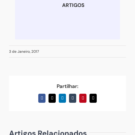
ARTIGOS
3 de Janeiro, 2017
Partilhar:
Facebook
X
LinkedIn
Tumblr
Pinterest
Email
(necessário
mas
não
publicado)
Artigos Relacionados