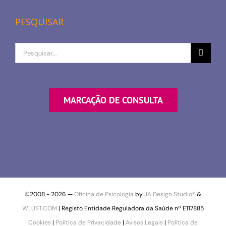
PESQUISAR
Procurar
por
MARCAÇÃO DE CONSULTA
©2008 -
2026 —
Oficina de Psicologia
by
JA Design Studio®
&
WLUST.COM
| Registo Entidade Reguladora da Saúde nº E117885
Cookies
|
Política de Privacidade
|
Avisos Legais
|
Política de