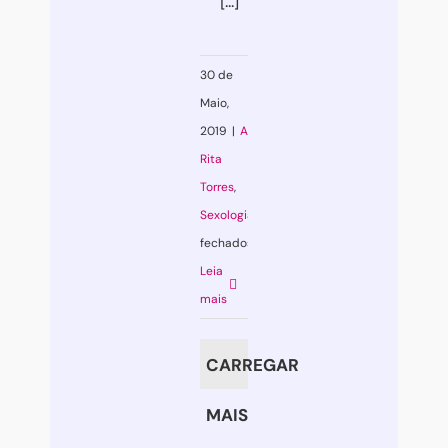
[...]
30 de
Maio,
2019
|
Ansiedade
,
Rita
Torres
,
Sexologia
|
Comentários
fechados
em
Leia
Sexualidade:
mais
um
palco
CARREGAR
para
a
MAIS
performance