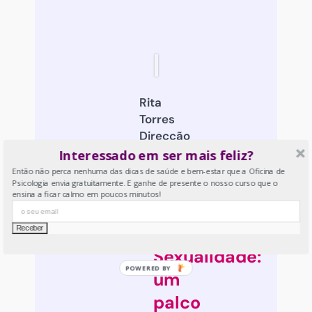
Rita
Torres
Direcção
OP
Interessado em ser mais feliz?
Angola;
Então não perca nenhuma das dicas de saúde e bem-estar que a Oficina de
Psicologia envia gratuitamente. E ganhe de presente o nosso curso que o
Psicóloga
ensina a ficar calmo em poucos minutos!
Clínica e
da Saúde
Sexualidade:
um
palco