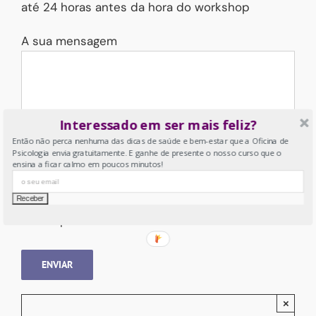
até 24 horas antes da hora do workshop
A sua mensagem
Interessado em ser mais feliz?
Então não perca nenhuma das dicas de saúde e bem-estar que a Oficina de
Psicologia envia gratuitamente. E ganhe de presente o nosso curso que o
ensina a ficar calmo em poucos minutos!
Ao usar este formulário, concorda com o
armazenamento e o gerenciamento dos seus
dados por este site.
Please leave this field empty.
×