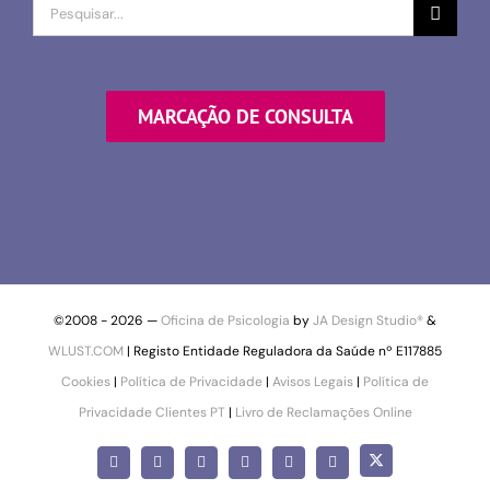
Procurar
por
MARCAÇÃO DE CONSULTA
©2008 -
2026 —
Oficina de Psicologia
by
JA Design Studio®
&
WLUST.COM
| Registo Entidade Reguladora da Saúde nº E117885
Cookies
|
Política de Privacidade
|
Avisos Legais
|
Política de
Privacidade Clientes PT
|
Livro de Reclamações Online
X
Facebook
Instagram
LinkedIn
YouTube
Pinterest
SoundCloud