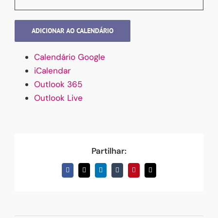
ADICIONAR AO CALENDÁRIO
Calendário Google
iCalendar
Outlook 365
Outlook Live
Partilhar:
Facebook
X
LinkedIn
Tumblr
Pinterest
Email
(necessário
mas
não
publicado)