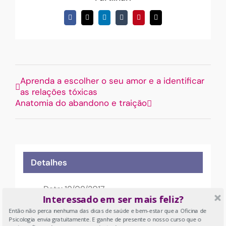
Facebook
X
LinkedIn
Tumblr
Pinterest
Email
(necessário
mas
não
publicado)
Aprenda a escolher o seu amor e a identificar
as relações tóxicas
Anatomia do abandono e traição
Detalhes
Data:
19/09/2017
Interessado em ser mais feliz?
Hora:
Então não perca nenhuma das dicas de saúde e bem-estar que a Oficina de
19:30 - 21:30
WEST
Psicologia envia gratuitamente. E ganhe de presente o nosso curso que o