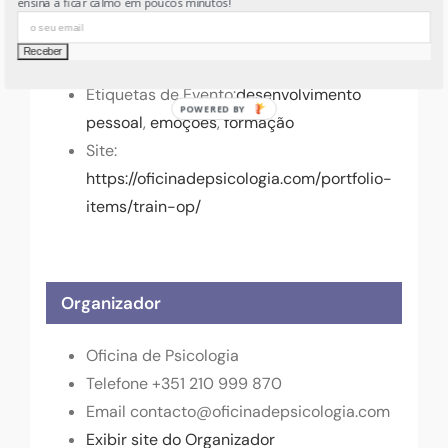
ensina a ficar calmo em poucos minutos!
Custo:
19€
Categorias de Evento:
Formação
,
OP
Portugal
,
Train OP
,
Workshops
Etiquetas de Evento:
desenvolvimento
pessoal
,
emoções
,
formação
Site:
https://oficinadepsicologia.com/portfolio-
items/train-op/
Organizador
Oficina de Psicologia
Telefone
+351 210 999 870
Email
contacto@oficinadepsicologia.com
Exibir site do Organizador