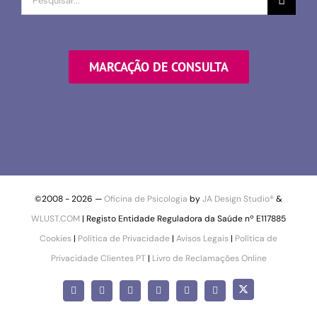
por
MARCAÇÃO DE CONSULTA
©2008 -
2026 —
Oficina de Psicologia
by
JA Design Studio®
&
WLUST.COM
| Registo Entidade Reguladora da Saúde nº E117885
Cookies
|
Política de Privacidade
|
Avisos Legais
|
Política de
Privacidade Clientes PT
|
Livro de Reclamações Online
X
Facebook
Instagram
LinkedIn
YouTube
Pinterest
SoundCloud