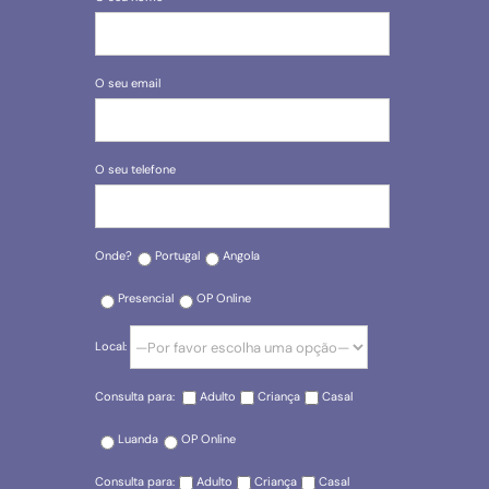
O seu email
O seu telefone
Onde?
Portugal
Angola
Presencial
OP Online
Local:
Consulta para:
Adulto
Criança
Casal
Luanda
OP Online
Consulta para:
Adulto
Criança
Casal