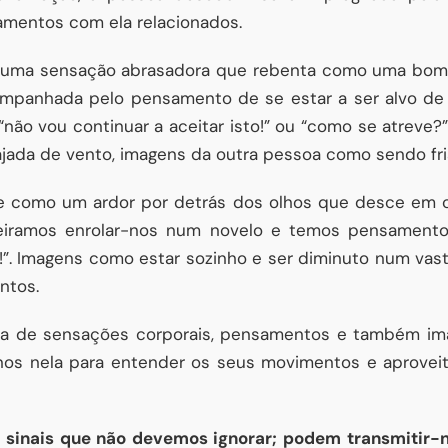
mentos com ela relacionados.
az uma sensação abrasadora que rebenta como uma bom
ompanhada pelo pensamento de se estar a ser alvo de
“não vou continuar a aceitar isto!” ou “como se atreve
ada de vento, imagens da outra pessoa como sendo fria 
rge como um ardor por detrás dos olhos que desce em 
eiramos enrolar-nos num novelo e temos pensamento
só!”. Imagens como estar sozinho e ser diminuto num va
ntos.
ia de sensações corporais, pensamentos e também ima
-nos nela para entender os seus movimentos e aprove
sinais que não devemos ignorar; podem transmitir-