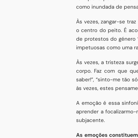
como inundada de pensa
Às vezes, zangar-se tr
o centro do peito. É ac
de protestos do género 
impetuosas como uma raj
Às vezes, a tristeza su
corpo. Faz com que qu
saber!”, “sinto-me tão 
às vezes, estes pensame
A emoção é essa sinfon
aprender a focalizarmo
subjacente.
As emoções constituem 