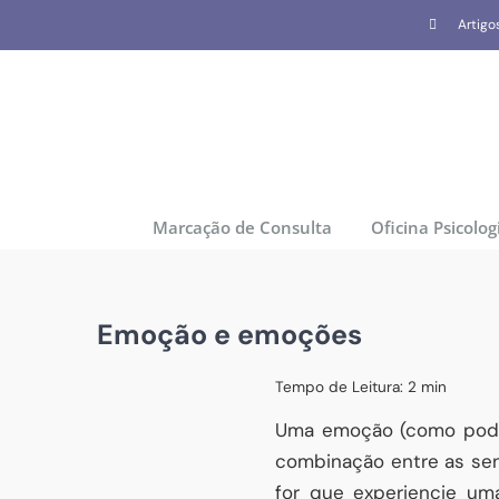
Skip
Artigo
to
content
Marcação de Consulta
Oficina Psicolog
Emoção e emoções
Tempo de Leitura:
2
min
Uma emoção (como pode 
combinação entre as se
for que experiencie um