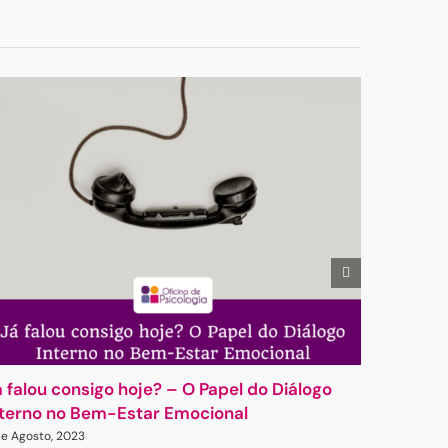
á falou consigo hoje? – O Papel do Diálogo
Como é 
nterno no Bem-Estar Emocional
intimida
de Agosto, 2023
23 de Sete