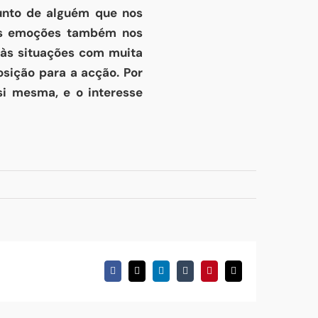
junto de alguém que nos
 As emoções também nos
 às situações com muita
sição para a acção. Por
si mesma, e o interesse
Facebook
X
LinkedIn
Tumblr
Pinterest
Email
(necessário
mas
não
publicado)