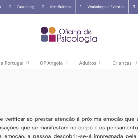
s
Coaching
Mindfulness
Workshops e Eventos
ia Portugal
OP Angola
Adultos
Crianças
verificar ao prestar atenção à próxima emoção que s
nsações que se manifestam no corpo e os pensament
a emoção, a pessoa descobrir-se-á impregnada pela