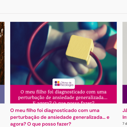
O meu filho foi diagnosticado com uma
J
perturbação de ansiedade generalizada… e
I
agora? O que posso fazer?
7 