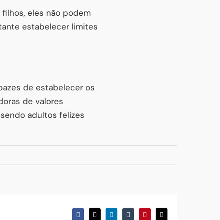
 filhos, eles não podem
ante estabelecer limites
pazes de estabelecer os
doras de valores
sendo adultos felizes
Facebook
X
LinkedIn
Tumblr
Pinterest
Email