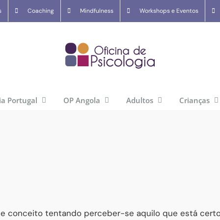
s
Coaching
Mindfulness
Workshops e Eventos
ia Portugal
OP Angola
Adultos
Crianças
e conceito tentando perceber-se aquilo que está certo