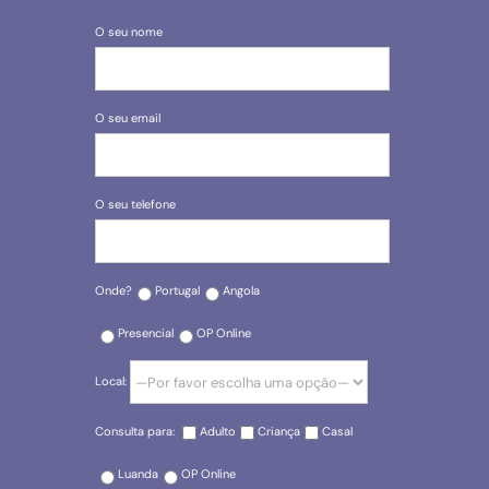
O seu nome
O seu email
O seu telefone
Onde?
Portugal
Angola
Presencial
OP Online
Local:
Consulta para:
Adulto
Criança
Casal
Luanda
OP Online