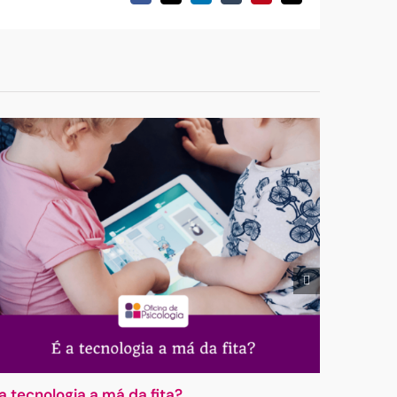
(necessário
mas
não
publicado)
 a tecnologia a má da fita?
A Emoci