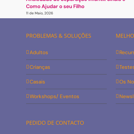
Como Ajudar o seu Filho
11 de Maio, 2026
PROBLEMAS & SOLUÇÕES
MELHOR
Adultos
Recur
Crianças
Teste
Casais
Os No
Workshops/ Eventos
Newsl
PEDIDO DE CONTACTO