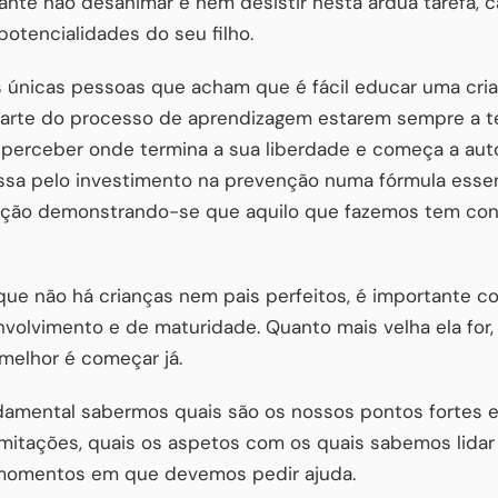
tante não desanimar e nem desistir nesta árdua tarefa, 
otencialidades do seu filho.
 únicas pessoas que acham que é fácil educar uma cri
arte do processo de aprendizagem estarem sempre a tes
 perceber onde termina a sua liberdade e começa a aut
passa pelo investimento na prevenção numa fórmula esse
ição demonstrando-se que aquilo que fazemos tem c
e não há crianças nem pais perfeitos, é importante 
nvolvimento e de maturidade. Quanto mais velha ela for, 
 melhor é começar já.
ndamental sabermos quais são os nossos pontos fortes 
limitações, quais os aspetos com os quais sabemos lidar
s momentos em que devemos pedir ajuda.