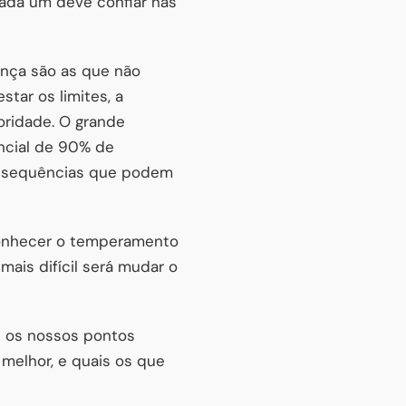
cada um deve confiar nas
ança são as que não
tar os limites, a
oridade. O grande
ncial de 90% de
onsequências que podem
conhecer o temperamento
mais difícil será mudar o
e os nossos pontos
 melhor, e quais os que