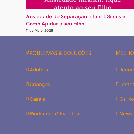
Ansiedade de Separação Infantil: Sinais e
Como Ajudar o seu Filho
11 de Maio, 2026
PROBLEMAS & SOLUÇÕES
MELHOR
Adultos
Recur
Crianças
Teste
Casais
Os No
Workshops/ Eventos
Newsl