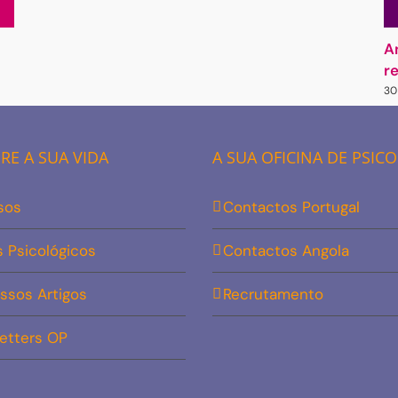
A
r
30
E A SUA VIDA
A SUA OFICINA DE PSIC
sos
Contactos Portugal
s Psicológicos
Contactos Angola
ssos Artigos
Recrutamento
etters OP