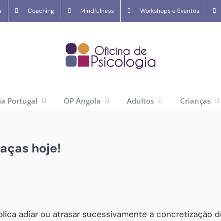
s
Coaching
Mindfulness
Workshops e Eventos
ia Portugal
OP Angola
Adultos
Crianças
faças hoje!
plica adiar ou atrasar sucessivamente a concretização d