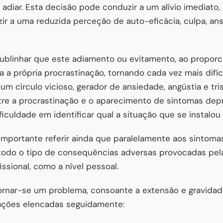
adiar. Esta decisão pode conduzir a um alívio imediato
ir a uma reduzida perceção de auto-eficácia, culpa, an
 sublinhar que este adiamento ou evitamento, ao propo
a a própria procrastinação, tornando cada vez mais difíci
 um círculo vicioso, gerador de ansiedade, angústia e tri
re a procrastinação e o aparecimento de sintomas depre
culdade em identificar qual a situação que se instalou 
mportante referir ainda que paralelamente aos sintomas
 todo o tipo de consequências adversas provocadas pela
fissional, como a nível pessoal.
ornar-se um problema, consoante a extensão e gravid
ções elencadas seguidamente: