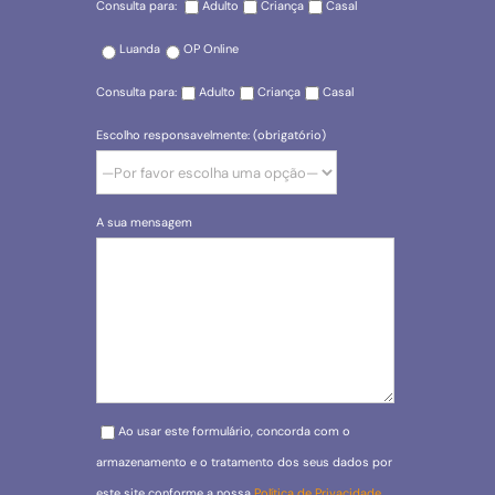
Consulta para:
Adulto
Criança
Casal
Luanda
OP Online
Consulta para:
Adulto
Criança
Casal
Escolho responsavelmente: (obrigatório)
A sua mensagem
Please leave this field empty.
Ao usar este formulário, concorda com o
armazenamento e o tratamento dos seus dados por
este site conforme a nossa
Política de Privacidade
.