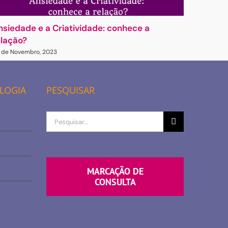
nsiedade e a Criatividade: conhece a
Criativi
elação?
28 de Nove
 de Novembro, 2023
OLOGIA
PESQUISAR
Procurar
por
MARCAÇÃO DE
CONSULTA