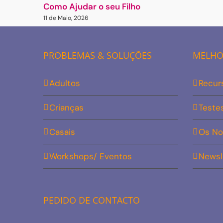
Como Ajudar o seu Filho
11 de Maio, 2026
PROBLEMAS & SOLUÇÕES
MELHOR
Adultos
Recur
Crianças
Teste
Casais
Os No
Workshops/ Eventos
Newsl
PEDIDO DE CONTACTO