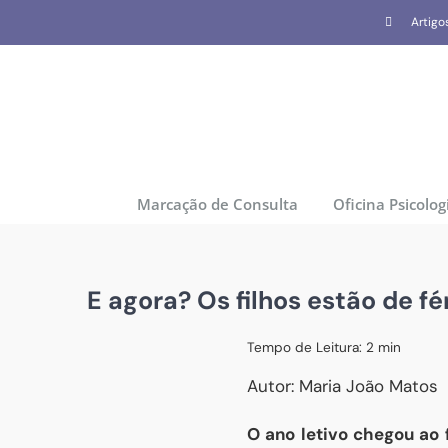
Skip
Artigo
to
content
Marcação de Consulta
Oficina Psicolog
E agora? Os filhos estão de fé
Tempo de Leitura:
2
min
Autor: Maria João Matos
O ano letivo chegou ao f