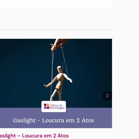
(necessário
mas
não
publicado)
aslight – Loucura em 2 Atos
É a tecn