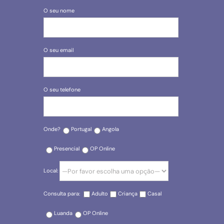
O seu nome
O seu email
O seu telefone
Onde?
Portugal
Angola
Presencial
OP Online
Local:
Consulta para:
Adulto
Criança
Casal
Luanda
OP Online