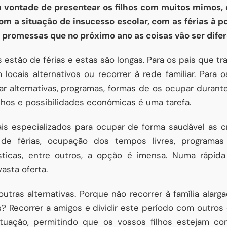
m vontade de presentear os filhos com muitos mimos, 
m a situação de insucesso escolar, com as férias à po
promessas que no próximo ano as coisas vão ser dife
s estão de férias e estas são longas. Para os pais que 
ocais alternativos ou recorrer à rede familiar. Para
r alternativas, programas, formas de os ocupar durant
lhos e possibilidades económicas é uma tarefa.
ais especializados para ocupar de forma saudável as c
 de férias, ocupação dos tempos livres, programas
sticas, entre outros, a opção é imensa. Numa rápida
vasta oferta.
as alternativas. Porque não recorrer à família alarga
? Recorrer a amigos e dividir este período com outros 
uação, permitindo que os vossos filhos estejam com 