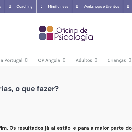
s
Coaching
Mindfulness
Workshops e Eventos
ia Portugal
OP Angola
Adultos
Crianças
rias, o que fazer?
im. Os resultados já aí estão, e para a maior parte d