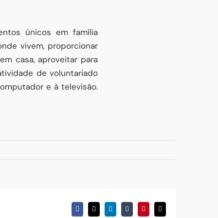
ntos únicos em família
 onde vivem, proporcionar
em casa, aproveitar para
tividade de voluntariado
computador e à televisão.
Facebook
X
LinkedIn
Tumblr
Pinterest
Email