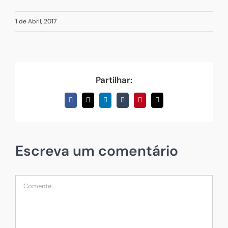
1 de Abril, 2017
Partilhar:
Facebook
X
LinkedIn
Tumblr
Pinterest
Email
(necessário
mas
não
publicado)
Escreva um comentário
Comentário