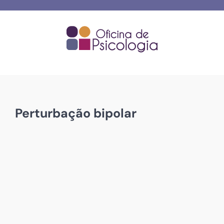
Skip
to
content
Perturbação bipolar