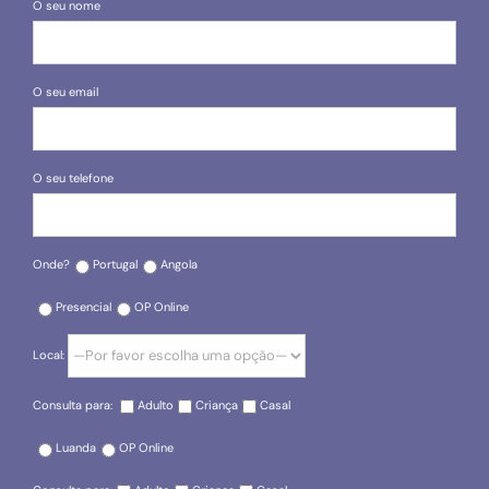
O seu nome
O seu email
O seu telefone
Onde?
Portugal
Angola
Presencial
OP Online
Local:
Consulta para:
Adulto
Criança
Casal
Luanda
OP Online