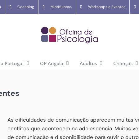
s
Coaching
Mindfulness
Workshops e Eventos
ia Portugal
OP Angola
Adultos
Crianças
entes
As dificuldades de comunicação aparecem muitas v
conflitos que acontecem na adolescência. Muitas v
de comunicação e disponibilidade para ouvir o outr