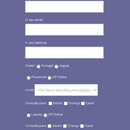
O seu email
O seu telefone
Onde?
Portugal
Angola
Presencial
OP Online
Local:
Consulta para:
Adulto
Criança
Casal
Luanda
OP Online
Consulta para:
Adulto
Criança
Casal