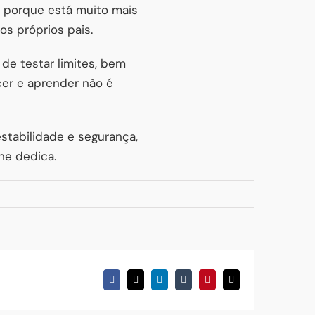
, porque está muito mais
os próprios pais.
e testar limites, bem
cer e aprender não é
stabilidade e segurança,
he dedica.
Facebook
X
LinkedIn
Tumblr
Pinterest
Email
(necessário
mas
não