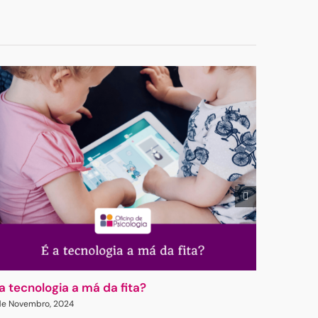
publicado)
 a tecnologia a má da fita?
A Emoci
de Novembro, 2024
7 de Outubr