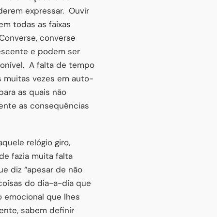
derem expressar. Ouvir
 em todas as faixas
 Converse, converse
lescente e podem ser
onível. A falta de tempo
ns muitas vezes em auto-
para as quais não
mente as consequências
ele relógio giro,
e fazia muita falta
ue diz “apesar de não
 coisas do dia-a-dia que
o emocional que lhes
ente, sabem definir