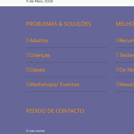
11 de Maio, 2026
PROBLEMAS & SOLUÇÕES
MELHOR
Adultos
Recur
Crianças
Teste
Casais
Os No
Workshops/ Eventos
Newsl
PEDIDO DE CONTACTO
O seu nome