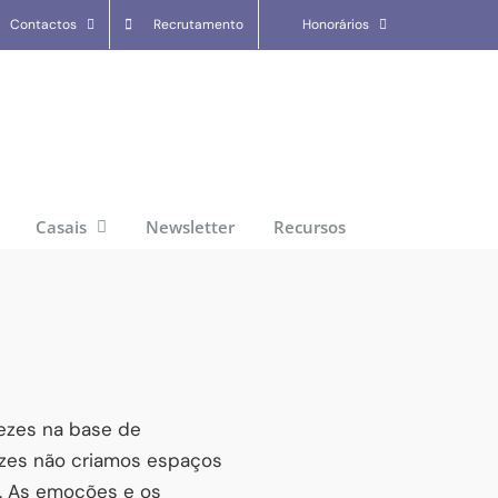
Contactos
Recrutamento
Honorários
Casais
Newsletter
Recursos
ezes na base de
ezes não criamos espaços
o. As emoções e os