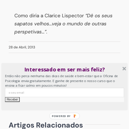
Como diria a Clarice Lispector
“Dê os seus
sapatos velhos…veja o mundo de outras
perspetivas…”.
28 de Abril, 2013
Interessado em ser mais feliz?
Então não perca nenhuma das dicas de saúde e bem-estar que a Oficina de
Partilhar:
Psicologia envia gratuitamente. E ganhe de presente o nosso curso que o
ensina a ficar calmo em poucos minutos!
Facebook
X
LinkedIn
Tumblr
Pinterest
Email
(necessário
mas
não
publicado)
POWERED BY
Artigos Relacionados