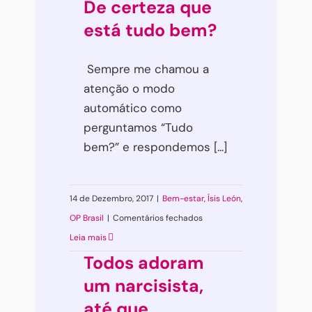
De certeza que
está tudo bem?
Sempre me chamou a
atenção o modo
automático como
perguntamos “Tudo
bem?” e respondemos [...]
14 de Dezembro, 2017
|
Bem-estar
,
Ísis León
,
em
OP Brasil
|
Comentários fechados
De
Leia mais
certeza
Todos adoram
que
um narcisista,
está
até que