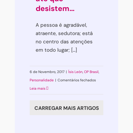
tudo
desistem…
bem?
A pessoa é agradável,
atraente, sedutora; está
no centro das atenções
em todo lugar; [...]
6 de Novembro, 2017
|
Ísis León
,
OP Brasil
,
em
Personalidade
|
Comentários fechados
Todos
Leia mais
adoram
um
CARREGAR MAIS ARTIGOS
narcisista,
até
que