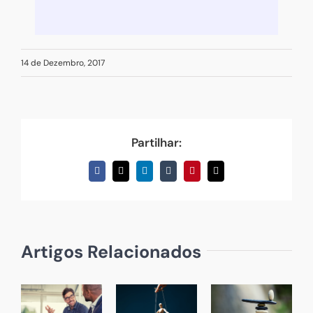
desistem…
14 de Dezembro, 2017
Partilhar:
Facebook
X
LinkedIn
Tumblr
Pinterest
Email
(necessário
mas
não
publicado)
Artigos Relacionados