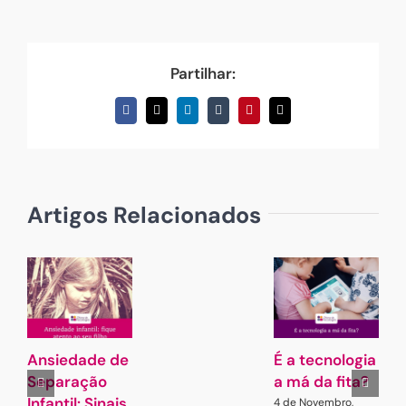
Partilhar:
Facebook
X
LinkedIn
Tumblr
Pinterest
Email
(necessário
mas
não
publicado)
Artigos Relacionados
Ansiedade de
É a tecnologia
A
Separação
a má da fita?
Infantil: Sinais
4 de Novembro,
7