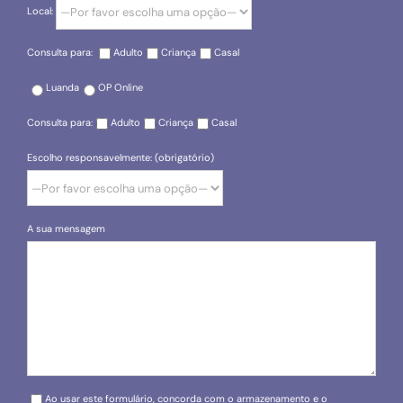
Local:
Consulta para:
Adulto
Criança
Casal
Luanda
OP Online
Consulta para:
Adulto
Criança
Casal
Escolho responsavelmente: (obrigatório)
A sua mensagem
Please leave this field empty.
Ao usar este formulário, concorda com o armazenamento e o