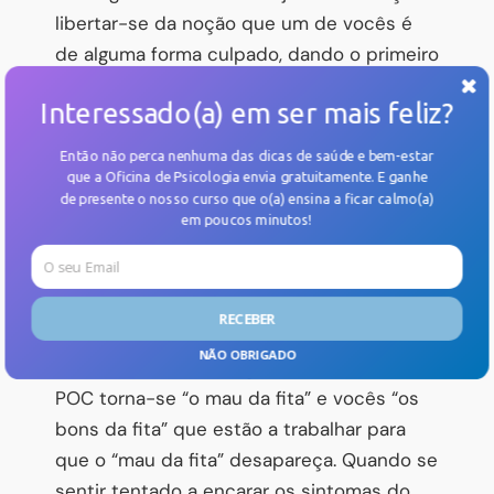
libertar-se da noção que um de vocês é
de alguma forma culpado, dando o primeiro
passo para um tratamento eficaz.
Interessado(a) em ser mais feliz?
Então não perca nenhuma das dicas de saúde e bem-estar
que a Oficina de Psicologia envia gratuitamente. E
ganhe
Mas afinal, onde está o problema?
de presente o nosso curso
que o(a) ensina a ficar calmo(a)
em poucos minutos!
O problema é a perturbação, não a criança.
Reforce esta ideia dando uma alcunha à
Perturbação. Os adolescentes
RECEBER
habitualmente chamam POC (abreviatura
NÃO OBRIGADO
do nome da perturbação). Desta forma, a
POC torna-se “o mau da fita” e vocês “os
POWERED BY
bons da fita” que estão a trabalhar para
que o “mau da fita” desapareça. Quando se
sentir tentado a encarar os sintomas do