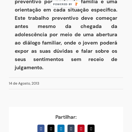
preventivo por parte da família e uma
orientação em cada situação específica.
Este trabalho preventivo deve começar
antes mesmo da chegada da
adolescência por meio de uma abertura
ao diálogo familiar, onde o jovem poderá
expor as suas dúvidas e falar sobre os
seus sentimentos sem receio de
julgamento.
14 de Agosto, 2013
Partilhar:
Facebook
X
LinkedIn
Tumblr
Pinterest
Email