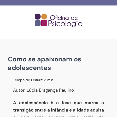
Skip
to
content
Como se apaixonam os
adolescentes
Tempo de Leitura:
3
min
Autor: Lúcia Bragança Paulino
A adolescência é a fase que marca a
transição entre a infância e a idade adulta