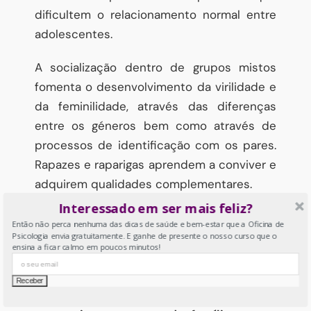
dificultem o relacionamento normal entre
adolescentes.
A socialização dentro de grupos mistos
fomenta o desenvolvimento da virilidade e
da feminilidade, através das diferenças
entre os géneros bem como através de
processos de identificação com os pares.
Rapazes e raparigas aprendem a conviver e
adquirem qualidades complementares.
Interessado em ser mais feliz?
A missão dos pais não deverá passar
Então não perca nenhuma das dicas de saúde e bem-estar que a Oficina de
apenas por permitir estes
Psicologia envia gratuitamente. E ganhe de presente o nosso curso que o
ensina a ficar calmo em poucos minutos!
relacionamentos sem nenhuma
orientação, apoio ou controlo. Existem
sempre riscos que exigem um trabalho