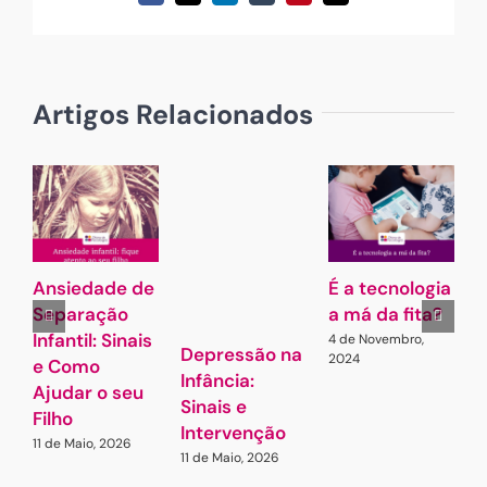
(necessário
mas
não
publicado)
Artigos Relacionados
Ansiedade de
É a tecnologia
A
Separação
a má da fita?
Infantil: Sinais
4 de Novembro,
7
Depressão na
2024
e Como
Infância:
Ajudar o seu
Sinais e
Filho
Intervenção
11 de Maio, 2026
11 de Maio, 2026