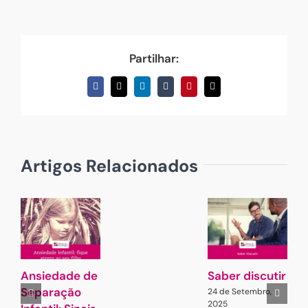
Partilhar:
Facebook
X
LinkedIn
Tumblr
Pinterest
Email
(necessário
mas
não
publicado)
Artigos Relacionados
Ansiedade de
Saber discutir
J
Separação
d
24 de Setembro,
2025