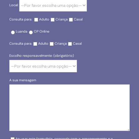
Local:
Consulta para:
Adulto
Criança
Casal
Luanda
OP Online
Consulta para:
Adulto
Criança
Casal
Escolho responsavelmente: (obrigatório)
A sua mensagem
Please leave this field empty.
Ao usar este formulário, concorda com o armazenamento e o