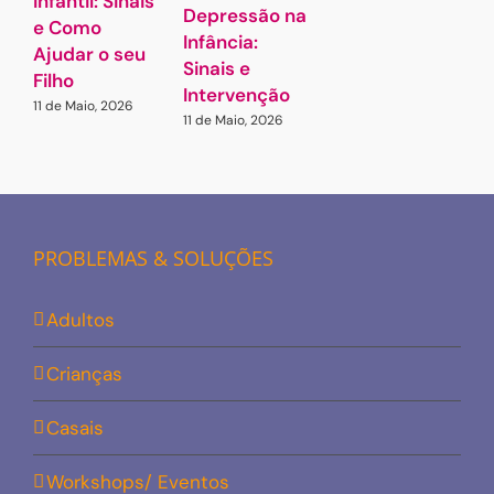
Infantil: Sinais
o
Depressão na
e Como
1
Infância:
2
Ajudar o seu
Sinais e
Filho
Intervenção
11 de Maio, 2026
11 de Maio, 2026
PROBLEMAS & SOLUÇÕES
Adultos
Crianças
Casais
Workshops/ Eventos