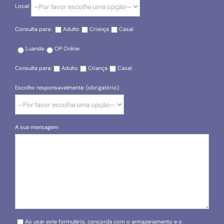
Local:
Consulta para:
Adulto
Criança
Casal
Luanda
OP Online
Consulta para:
Adulto
Criança
Casal
Escolho responsavelmente: (obrigatório)
A sua mensagem
Please leave this field empty.
Ao usar este formulário, concorda com o armazenamento e o