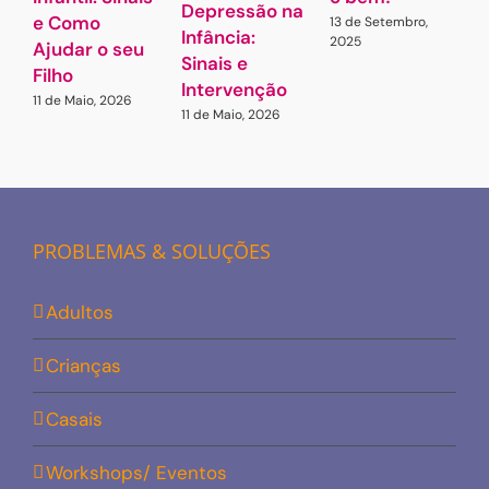
Depressão na
e Como
13 de Setembro,
2
Infância:
2025
Ajudar o seu
Sinais e
Filho
Intervenção
11 de Maio, 2026
11 de Maio, 2026
PROBLEMAS & SOLUÇÕES
Adultos
Crianças
Casais
Workshops/ Eventos