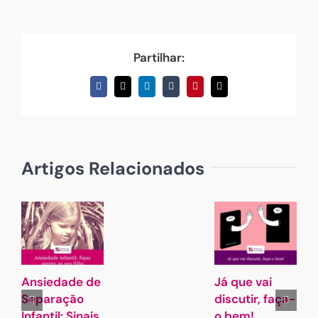
Partilhar:
Facebook
X
LinkedIn
Tumblr
Pinterest
Email
(necessário
mas
não
publicado)
Artigos Relacionados
Ansiedade de
Já que vai
G
Separação
discutir, faça-
L
Infantil: Sinais
o bem!
A