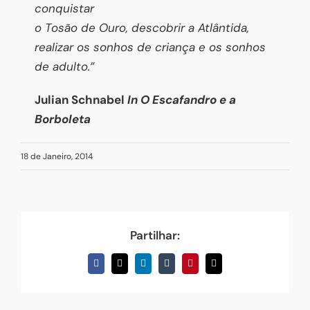
conquistar
o Tosão de Ouro, descobrir a Atlântida,
realizar os sonhos de criança e os sonhos
de adulto.”
Julian Schnabel
In O Escafandro e a
Borboleta
18 de Janeiro, 2014
Partilhar:
Facebook
X
LinkedIn
Tumblr
Pinterest
Email
(necessário
mas
não
publicado)