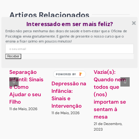
Artigos Relacionados
Interessado em ser mais feliz?
Então não perca nenhuma das dicas de saúde e bem-estar que a Oficina de
Psicologia envia gratuitamente. E ganhe de presente o nosso curso que o
ensina a ficar calmo em poucos minutos!
Ansiedade de
Cadeira(s)
S
Separação
Vazia(s):
e
POWERED BY
Infantil: Sinais
Quando nem
G
Depressão na
e Como
todos que
Q
Infância:
Ajudar o seu
(nos)
3
Sinais e
2
Filho
importam se
Intervenção
sentam à
11 de Maio, 2026
11 de Maio, 2026
mesa
21 de Dezembro,
2023