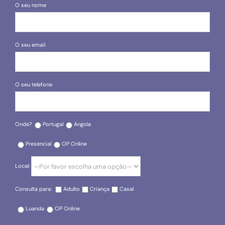
O seu nome
O seu email
O seu telefone
Onde?
Portugal
Angola
Presencial
OP Online
Local:
Consulta para:
Adulto
Criança
Casal
Luanda
OP Online