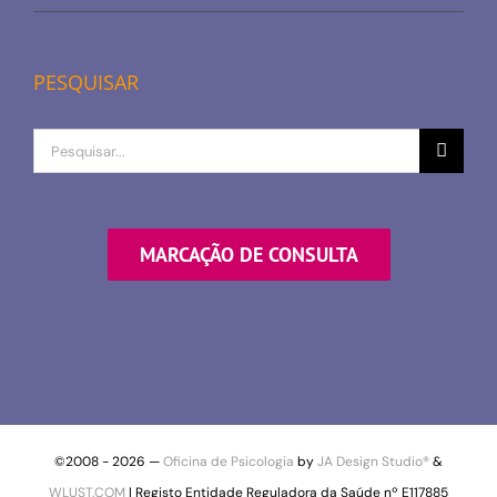
PESQUISAR
Procurar
por
MARCAÇÃO DE CONSULTA
©2008 -
2026 —
Oficina de Psicologia
by
JA Design Studio®
&
WLUST.COM
| Registo Entidade Reguladora da Saúde nº E117885