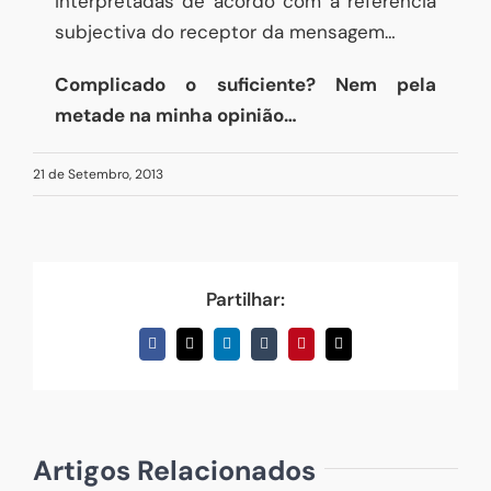
interpretadas de acordo com a referência
subjectiva do receptor da mensagem…
Complicado o suficiente? Nem pela
metade na minha opinião…
21 de Setembro, 2013
Partilhar:
Facebook
X
LinkedIn
Tumblr
Pinterest
Email
(necessário
mas
não
publicado)
Artigos Relacionados