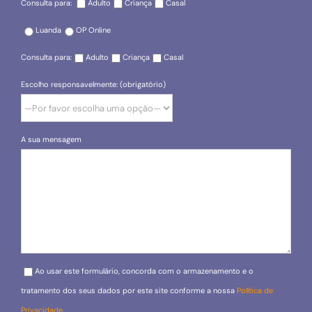
Consulta para:
Adulto
Criança
Casal
Luanda
OP Online
Consulta para:
Adulto
Criança
Casal
Escolho responsavelmente: (obrigatório)
A sua mensagem
Please leave this field empty.
Ao usar este formulário, concorda com o armazenamento e o
tratamento dos seus dados por este site conforme a nossa
Política de
Privacidade
.