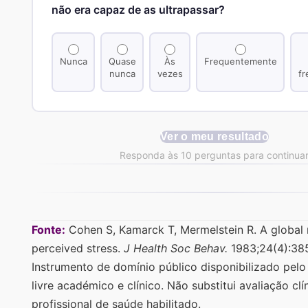
não era capaz de as ultrapassar?
Nunca
Quase
Às
Frequentemente
nunca
vezes
f
Ver o meu resultado
Responda às 10 perguntas para continua
Fonte:
Cohen S, Kamarck T, Mermelstein R. A global
perceived stress.
J Health Soc Behav.
1983;24(4):38
Instrumento de domínio público disponibilizado pelo
livre académico e clínico. Não substitui avaliação clí
profissional de saúde habilitado.