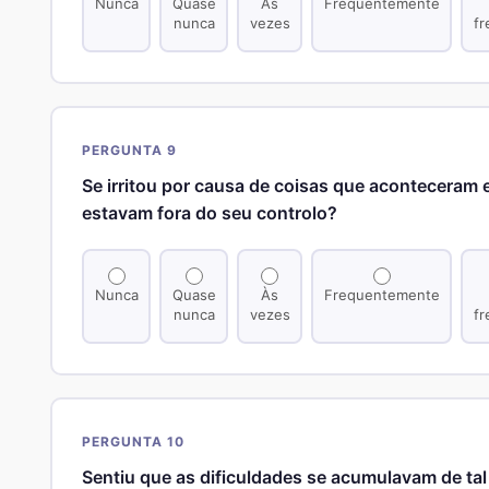
Nunca
Quase
Às
Frequentemente
nunca
vezes
f
PERGUNTA 9
Se irritou por causa de coisas que aconteceram 
estavam fora do seu controlo?
Nunca
Quase
Às
Frequentemente
nunca
vezes
f
PERGUNTA 10
Sentiu que as dificuldades se acumulavam de ta