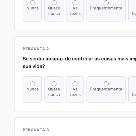
Nunca
Quase
Às
Frequentemente
nunca
vezes
f
PERGUNTA 2
Se sentiu incapaz de controlar as coisas mais i
sua vida?
Nunca
Quase
Às
Frequentemente
nunca
vezes
f
PERGUNTA 3