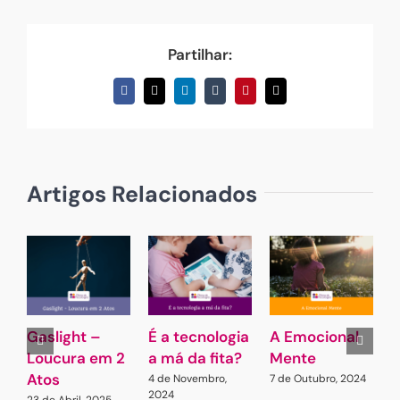
Partilhar:
Facebook
X
LinkedIn
Tumblr
Pinterest
Email
(necessário
mas
não
publicado)
Artigos Relacionados
Gaslight –
É a tecnologia
A Emocional
D
Loucura em 2
a má da fita?
Mente
I
Atos
E
4 de Novembro,
7 de Outubro, 2024
2024