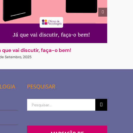
á que vai discutir, faça-o bem!
Gasligh
 de Setembro, 2025
23 de Abril
OLOGIA
PESQUISAR
Procurar
por