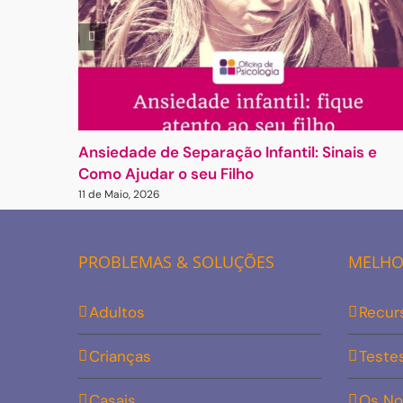
Ansiedade de Separação Infantil: Sinais e
Como Ajudar o seu Filho
11 de Maio, 2026
PROBLEMAS & SOLUÇÕES
MELHOR
Adultos
Recur
Crianças
Teste
Casais
Os No