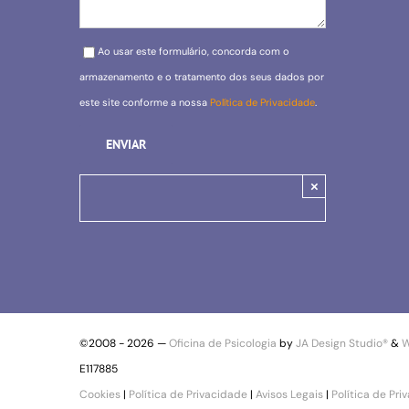
Please leave this field empty.
Ao usar este formulário, concorda com o
armazenamento e o tratamento dos seus dados por
este site conforme a nossa
Política de Privacidade
.
×
©2008 -
2026 —
Oficina de Psicologia
by
JA Design Studio®
&
W
E117885
Cookies
|
Política de Privacidade
|
Avisos Legais
|
Política de Pri