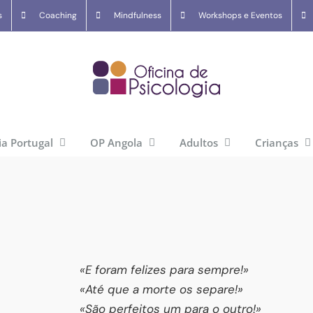
s
Coaching
Mindfulness
Workshops e Eventos
ia Portugal
OP Angola
Adultos
Crianças
«E foram felizes para sempre!»
«Até que a morte os separe!»
«São perfeitos um para o outro!»