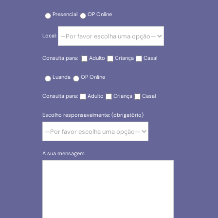
Presencial
OP Online
Local:
Consulta para:
Adulto
Criança
Casal
Luanda
OP Online
Consulta para:
Adulto
Criança
Casal
Escolho responsavelmente: (obrigatório)
A sua mensagem