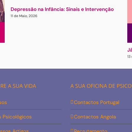
Depressão na Infância: Sinais e Intervenção
11 de Maio, 2026
J
13
E A SUA VIDA
A SUA OFICINA DE PSIC
sos
Contactos Portugal
s Psicológicos
Contactos Angola
ssos Artigos
Recrutamento