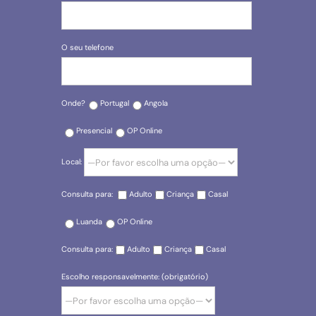
O seu telefone
Onde?
Portugal
Angola
Presencial
OP Online
Local:
Consulta para:
Adulto
Criança
Casal
Luanda
OP Online
Consulta para:
Adulto
Criança
Casal
Escolho responsavelmente: (obrigatório)