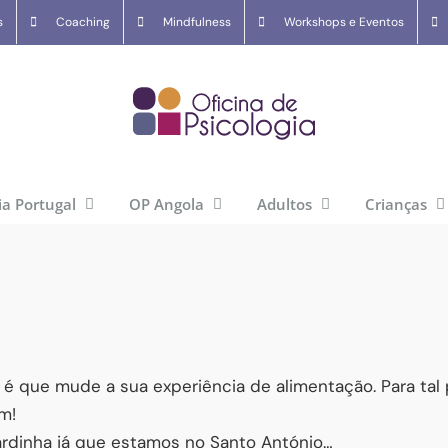
s
Coaching
Mindfulness
Workshops e Eventos
ia Portugal
OP Angola
Adultos
Crianças
é que mude a sua experiência de alimentação. Para tal 
m!
rdinha já que estamos no Santo António…