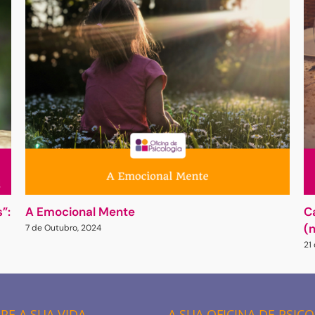
”:
A Emocional Mente
C
(
7 de Outubro, 2024
21
E A SUA VIDA
A SUA OFICINA DE PSIC