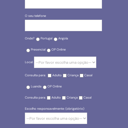
O seu telefone
Onde?
Portugal
Angola
Presencial
OP Online
Local:
Consulta para:
Adulto
Criança
Casal
Luanda
OP Online
Consulta para:
Adulto
Criança
Casal
Escolho responsavelmente: (obrigatório)