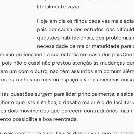
literalmente vazio.
Hoje em dia os filhos cada vez mais adi
pais por causa dos estudos, das dificu
questões habitacionais, dos problemas
necessidade de maior maturidade para 
sim vão prolongando a sua estadia em casa dos pais.Con
 pois não o casal não prestou atenção às mudanças q
rsam um com o outro, não têm assuntos em comum além 
ros estranhos no mesmo espaço a ver as mesmas coisa
tas questões surgem para lidar, principalmente, a saída 
or o que isto significa, o desafio maior é o de facilitar 
stes dois movimentos que parecem contraditórios mas n
nto possibilita a boa reentrada.
s pais continuem a ser figuras disponíveis que os apoi