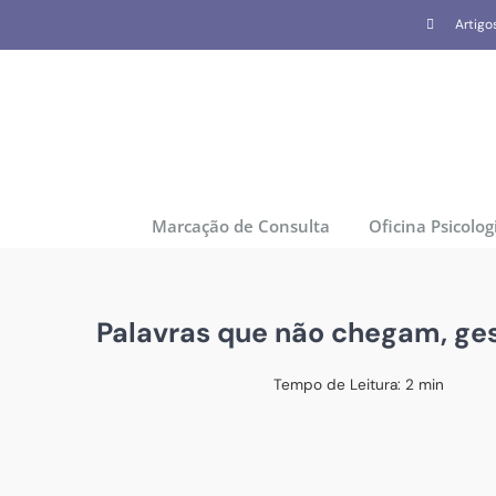
Skip
Artigo
to
content
Marcação de Consulta
Oficina Psicolog
Palavras que não chegam, ge
Tempo de Leitura:
2
min