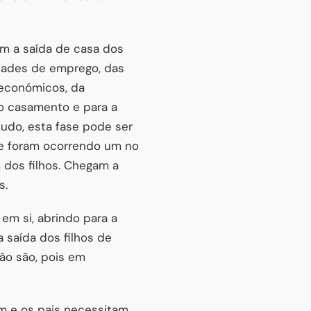
am a saída de casa dos
ldades de emprego, das
 económicos, da
o casamento e para a
tudo, esta fase pode ser
ue foram ocorrendo um no
dos filhos. Chegam a
s.
em si, abrindo para a
a saída dos filhos de
ão são, pois em
am e os pais necessitam