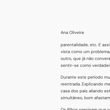
Ana Oliveira
parentalidade, etc. E as
vista como um problema,
outro, que já não conve
sentir-se como verdadei
Durante este período mui
reentrada. Explicando melh
casa dos pais aliando e
simultâneo, bom afastame
Os filhos precisam que o