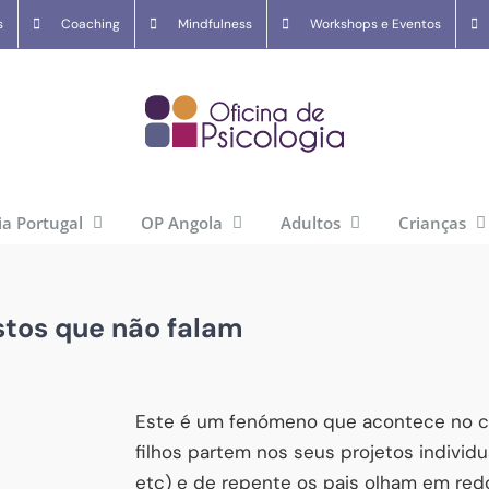
s
Coaching
Mindfulness
Workshops e Eventos
ia Portugal
OP Angola
Adultos
Crianças
stos que não falam
Este é um fenómeno que acontece no ci
filhos partem nos seus projetos individu
etc) e de repente os pais olham em redo