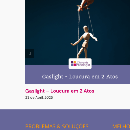
Gaslight – Loucura em 2 Atos
23 de Abril, 2025
PROBLEMAS & SOLUÇÕES
MELHOR