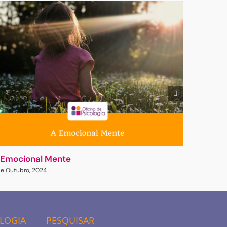
 Emocional Mente
Desenvol
de Outubro, 2024
30 de Sete
OLOGIA
PESQUISAR