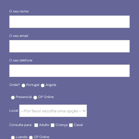
O seu nome
O seu email
O seu telefone
Onde?
Portugal
Angola
Presencial
OP Online
Local:
Consulta para:
Adulto
Criança
Casal
Luanda
OP Online