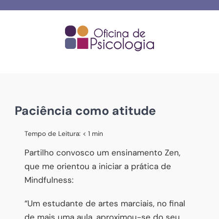
Skip
to
content
Paciência como atitude
Tempo de Leitura:
< 1
min
Partilho convosco um ensinamento Zen,
que me orientou a iniciar a prática de
Mindfulness:
“Um estudante de artes marciais, no final
de mais uma aula, aproximou-se do seu