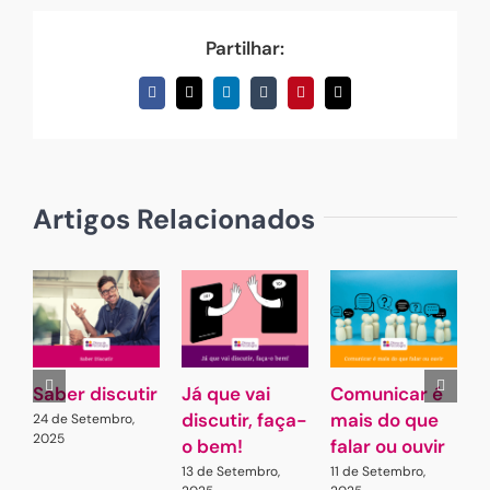
Partilhar:
Facebook
X
LinkedIn
Tumblr
Pinterest
Email
(necessário
mas
não
publicado)
Artigos Relacionados
Saber discutir
Já que vai
Comunicar é
C
discutir, faça-
mais do que
p
24 de Setembro,
2025
o bem!
falar ou ouvir
q
13 de Setembro,
11 de Setembro,
2