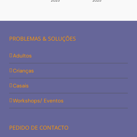
2025
2025
2
PROBLEMAS & SOLUÇÕES
Adultos
Crianças
Casais
Workshops/ Eventos
PEDIDO DE CONTACTO