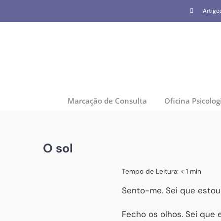
Skip
Artigo
to
content
Marcação de Consulta
Oficina Psicolog
O sol
Tempo de Leitura:
< 1
min
Sento-me. Sei que estou
Fecho os olhos. Sei que e