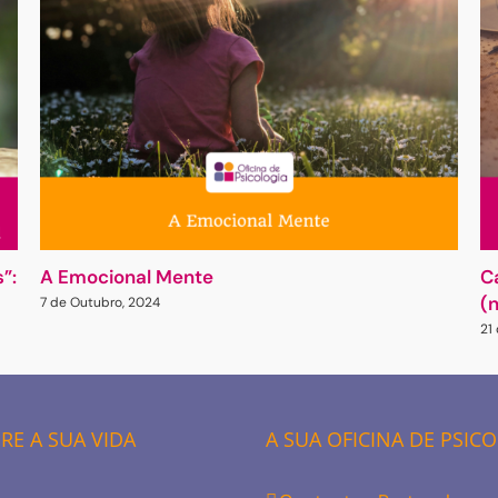
”:
A Emocional Mente
C
(
7 de Outubro, 2024
21
E A SUA VIDA
A SUA OFICINA DE PSIC