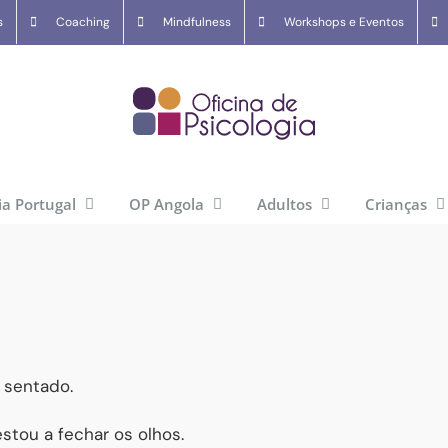
s
Coaching
Mindfulness
Workshops e Eventos
ia Portugal
OP Angola
Adultos
Crianças
 sentado.
stou a fechar os olhos.