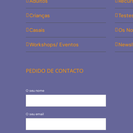
Adultos
Recur
Crianças
Teste
Casais
Os No
Workshops/ Eventos
Newsl
PEDIDO DE CONTACTO
O seu nome
O seu email