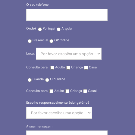
O seu telefone
Onde?
Portugal
Angola
Presencial
OP Online
Local:
Consulta para:
Adulto
Criança
Casal
Luanda
OP Online
Consulta para:
Adulto
Criança
Casal
Escolho responsavelmente: (obrigatório)
A sua mensagem