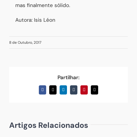
mas finalmente sólido.
Autora: Isis Léon
8 de Outubro, 2017
Partilhar:
Facebook
X
LinkedIn
Tumblr
Pinterest
Email
(necessário
mas
não
publicado)
Artigos Relacionados