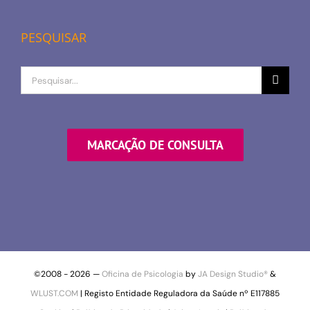
PESQUISAR
Procurar
por
MARCAÇÃO DE CONSULTA
©2008 -
2026 —
Oficina de Psicologia
by
JA Design Studio®
&
WLUST.COM
| Registo Entidade Reguladora da Saúde nº E117885