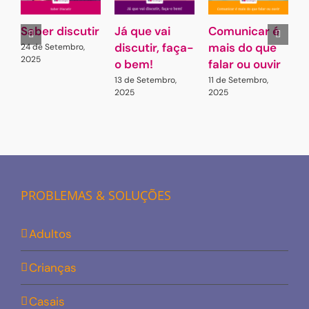
Saber discutir
Já que vai
Comunicar é
A
discutir, faça-
mais do que
C
24 de Setembro,
2025
o bem!
falar ou ouvir
c
r
13 de Setembro,
11 de Setembro,
2025
2025
3
2
PROBLEMAS & SOLUÇÕES
Adultos
Crianças
Casais