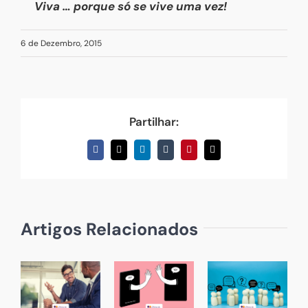
Viva … porque só se vive uma vez!
6 de Dezembro, 2015
Partilhar:
Facebook
X
LinkedIn
Tumblr
Pinterest
Email
(necessário
mas
não
publicado)
Artigos Relacionados