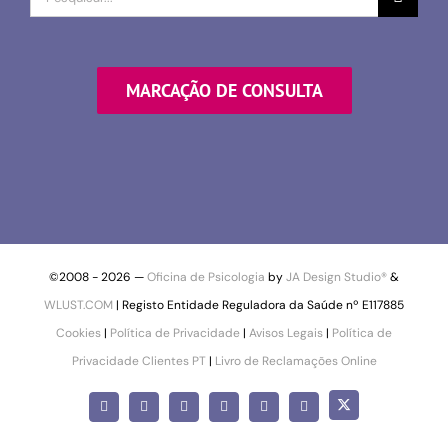
por
MARCAÇÃO DE CONSULTA
©2008 -
2026 —
Oficina de Psicologia
by
JA Design Studio®
&
WLUST.COM
| Registo Entidade Reguladora da Saúde nº E117885
Cookies
|
Política de Privacidade
|
Avisos Legais
|
Política de
Privacidade Clientes PT
|
Livro de Reclamações Online
X
Facebook
Instagram
LinkedIn
YouTube
Pinterest
SoundCloud