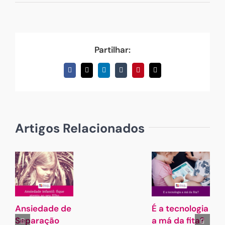
Partilhar:
Facebook
X
LinkedIn
Tumblr
Pinterest
Email
(necessário
mas
não
publicado)
Artigos Relacionados
Ansiedade de
É a tecnologia
A
Separação
a má da fita?