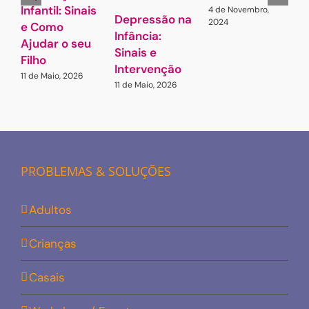
Infantil: Sinais
4 de Novembro,
7
Depressão na
2024
e Como
Infância:
Ajudar o seu
Sinais e
Filho
Intervenção
11 de Maio, 2026
11 de Maio, 2026
PROBLEMAS & SOLUÇÕES
Adultos
Crianças
Casais