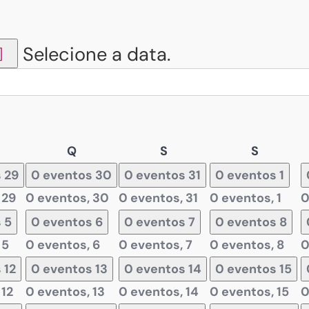
Selecione a data.
arta-
Quinta-
Sexta-
Sábado
Q
S
S
ira
feira
feira
s
29
0 eventos
30
0 eventos
31
0 eventos
1
,
29
0 eventos,
30
0 eventos,
31
0 eventos,
1
0
s
5
0 eventos
6
0 eventos
7
0 eventos
8
,
5
0 eventos,
6
0 eventos,
7
0 eventos,
8
0
s
12
0 eventos
13
0 eventos
14
0 eventos
15
,
12
0 eventos,
13
0 eventos,
14
0 eventos,
15
0