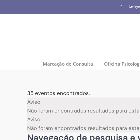
Skip
Artigo
to
content
Marcação de Consulta
Oficina Psicolog
35 eventos encontrados.
Eventos
Aviso
Não foram encontrados resultados para esta v
Aviso
Não foram encontrados resultados para esta v
Navegação de pesquisa e v