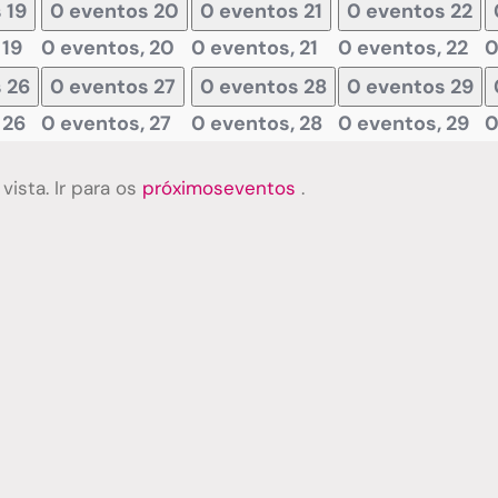
s
19
0 eventos
20
0 eventos
21
0 eventos
22
,
19
0 eventos,
20
0 eventos,
21
0 eventos,
22
0
s
26
0 eventos
27
0 eventos
28
0 eventos
29
,
26
0 eventos,
27
0 eventos,
28
0 eventos,
29
0
ista. Ir para os
próximoseventos
.