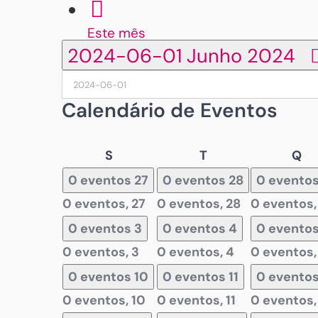
Este mês
2024-06-01
Junho 2024
Calendário de Eventos
Segunda-
Terça-
Qu
S
T
Q
feira
feira
fe
0 eventos
27
0 eventos
28
0 evento
0 eventos,
27
0 eventos,
28
0 eventos
0 eventos
3
0 eventos
4
0 evento
0 eventos,
3
0 eventos,
4
0 eventos
0 eventos
10
0 eventos
11
0 evento
0 eventos,
10
0 eventos,
11
0 eventos