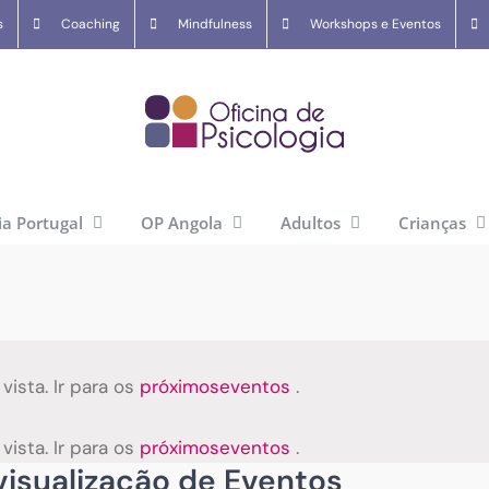
s
Coaching
Mindfulness
Workshops e Eventos
ia Portugal
OP Angola
Adultos
Crianças
ista. Ir para os
próximoseventos
.
ista. Ir para os
próximoseventos
.
isualização de Eventos