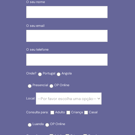
O seu nome
O seu email
O seu telefone
Onde?
Portugal
Angola
Presencial
OP Online
Local:
Consulta para:
Adulto
Criança
Casal
Luanda
OP Online