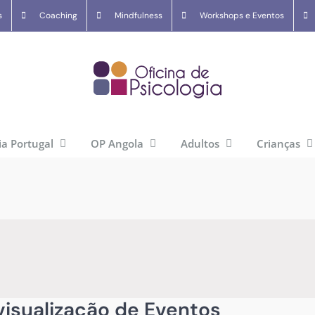
s
Coaching
Mindfulness
Workshops e Eventos
ia Portugal
OP Angola
Adultos
Crianças
isualização de Eventos