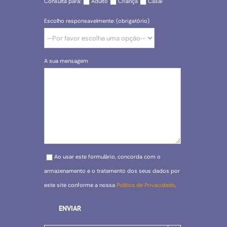
Consulta para:
Adulto
Criança
Casal
Escolho responsavelmente: (obrigatório)
A sua mensagem
Please leave this field empty.
Ao usar este formulário, concorda com o
armazenamento e o tratamento dos seus dados por
este site conforme a nossa
Política de Privacidade
.