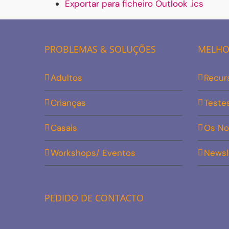
Exportar para ficheiro Outlook .ics
PROBLEMAS & SOLUÇÕES
MELHOR
Adultos
Recur
Crianças
Teste
Casais
Os No
Workshops/ Eventos
Newsl
PEDIDO DE CONTACTO