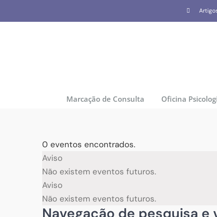
Skip
Artigo
to
content
Marcação de Consulta
Oficina Psicolog
0 eventos encontrados.
Eventos
Aviso
Não existem eventos futuros.
for
Aviso
Não existem eventos futuros.
09/08/2026
Navegação de pesquisa e v