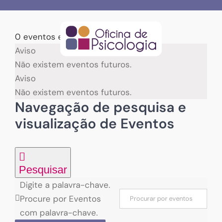
Skip
to
content
0 eventos encontrados.
Eventos
Aviso
Não existem eventos futuros.
for
Aviso
Não existem eventos futuros.
08/08/2026
Navegação de pesquisa e
visualização de Eventos
Pesquisar
Digite a palavra-chave.
Procure por Eventos
com palavra-chave.