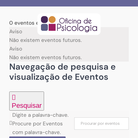
Skip
to
content
0 eventos encontrados.
Eventos
Aviso
Não existem eventos futuros.
for
Aviso
Não existem eventos futuros.
09/08/2026
Navegação de pesquisa e
visualização de Eventos
Pesquisar
Digite a palavra-chave.
Procure por Eventos
com palavra-chave.