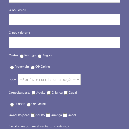
O seu email
O seu telefone
Onde?
Portugal
Angola
Presencial
OP Online
Local:
Consulta para:
Adulto
Criança
Casal
Luanda
OP Online
Consulta para:
Adulto
Criança
Casal
Escolho responsavelmente: (obrigatório)