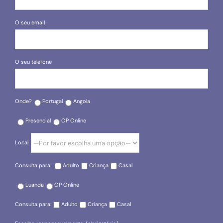
O seu email
O seu telefone
Onde?
Portugal
Angola
Presencial
OP Online
Local:
Consulta para:
Adulto
Criança
Casal
Luanda
OP Online
Consulta para:
Adulto
Criança
Casal