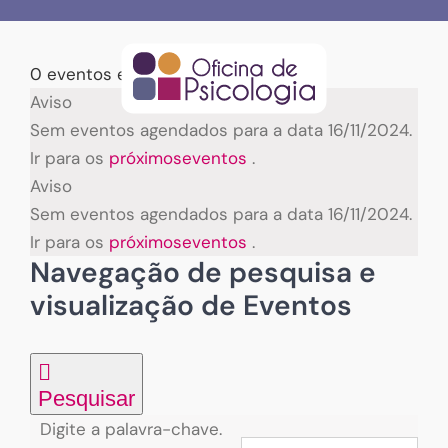
Skip
to
content
0 eventos encontrados.
Eventos
Aviso
Sem eventos agendados para a data 16/11/2024.
for
Ir para os
próximoseventos
.
Aviso
16/11/2024
Sem eventos agendados para a data 16/11/2024.
Ir para os
próximoseventos
.
Navegação de pesquisa e
visualização de Eventos
Pesquisar
Digite a palavra-chave.