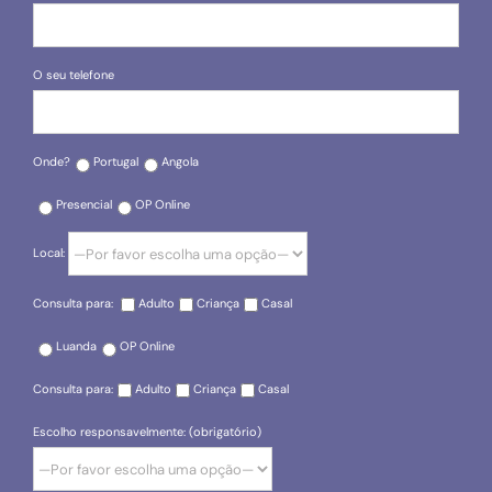
O seu telefone
Onde?
Portugal
Angola
Presencial
OP Online
Local:
Consulta para:
Adulto
Criança
Casal
Luanda
OP Online
Consulta para:
Adulto
Criança
Casal
Escolho responsavelmente: (obrigatório)