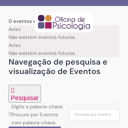
Skip
to
content
0 eventos encontrados.
Eventos
Aviso
Não existem eventos futuros.
for
Aviso
Não existem eventos futuros.
02/08/2025
Navegação de pesquisa e
visualização de Eventos
Pesquisar
Digite a palavra-chave.
Procure por Eventos
com palavra-chave.