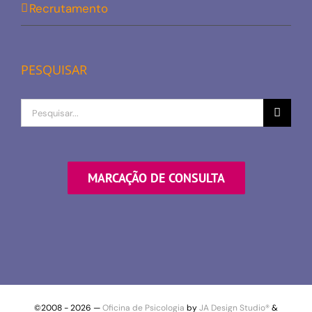
Recrutamento
PESQUISAR
Procurar
por
MARCAÇÃO DE CONSULTA
©2008 -
2026 —
Oficina de Psicologia
by
JA Design Studio®
&